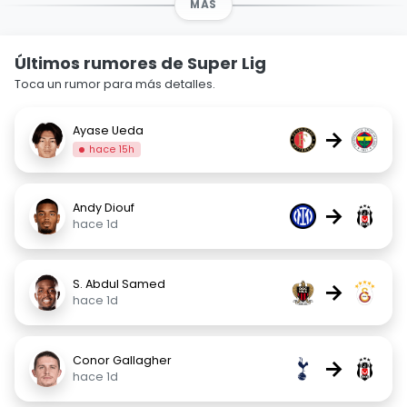
MÁS
Últimos rumores de Super Lig
Toca un rumor para más detalles.
Ayase Ueda
→
hace 15h
Andy Diouf
→
hace 1d
S. Abdul Samed
→
hace 1d
Conor Gallagher
→
hace 1d