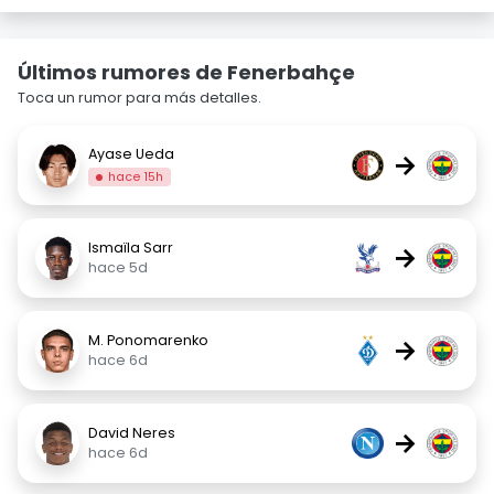
Últimos rumores de Fenerbahçe
Toca un rumor para más detalles.
Ayase Ueda
→
hace 15h
Ismaïla Sarr
→
hace 5d
M. Ponomarenko
→
hace 6d
David Neres
→
hace 6d