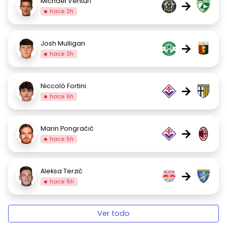
Michael Venturi
→
hace 3h
Josh Mulligan
→
hace 3h
Niccolò Fortini
→
hace 6h
Marin Pongračić
→
hace 5h
Aleksa Terzić
→
hace 8h
Ver todo