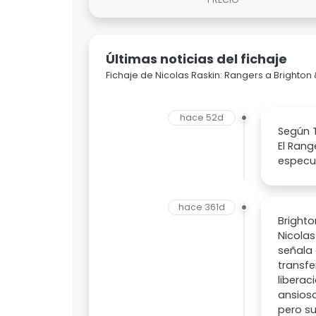
Últimas noticias del fichaje
Fichaje de Nicolas Raskin: Rangers a Brighton
hace 52d
Según T
El Rang
especul
hace 361d
Brighto
Nicolas
señala 
transfe
liberac
ansioso
pero su