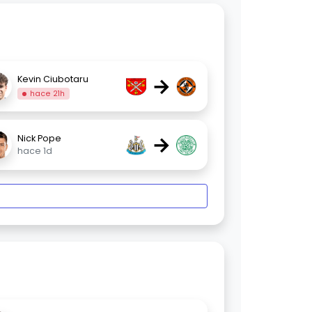
→
Kevin Ciubotaru
hace 21h
→
Nick Pope
hace 1d