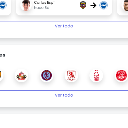
→
Carlos Espí
hace 8d
Ver todo
es
Ver todo