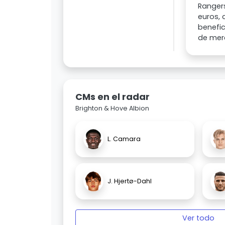
Rangers
euros, 
benefic
de merc
CMs en el radar
Brighton & Hove Albion
L. Camara
J. Hjertø-Dahl
Ver todo