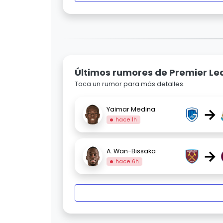
Últimos rumores de Premier L
Toca un rumor para más detalles.
→
Yaimar Medina
hace 1h
→
A. Wan-Bissaka
hace 6h