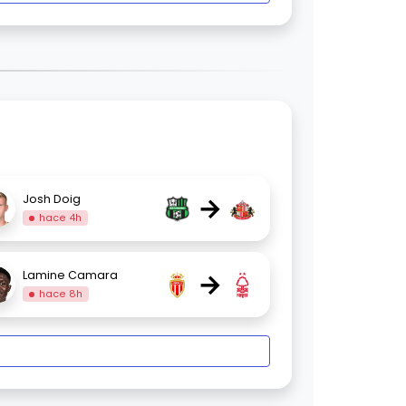
→
Josh Doig
hace 4h
→
Lamine Camara
hace 8h