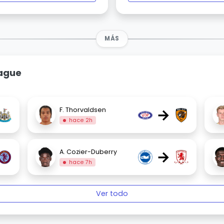
MÁS
eague
→
F. Thorvaldsen
hace 2h
→
A. Cozier-Duberry
hace 7h
Ver todo