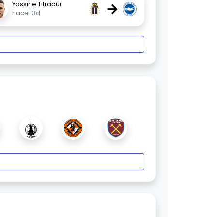
→
Yassine Titraoui
hace 13d