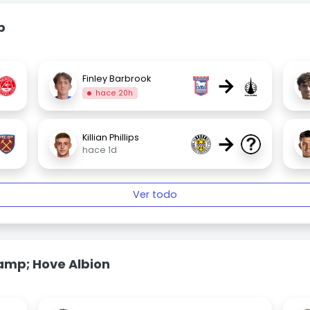
p
→
Finley Barbrook
hace 20h
→
Killian Phillips
hace 1d
Ver todo
amp; Hove Albion