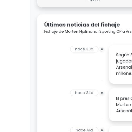
Últimas noticias del fichaje
Fichaje de Morten Hjulmand: Sporting CP a Ar
hace 33d
Según S
jugador
Arsenal
millone
hace 34d
El pres
Morten 
Arsenal
hace 41d