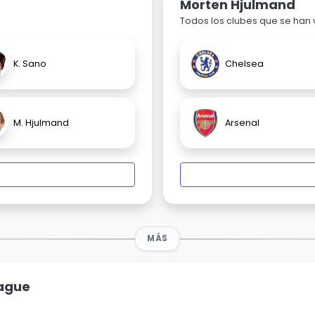
Morten Hjulmand
Todos los clubes que se han
K. Sano
Chelsea
M. Hjulmand
Arsenal
MÁS
eague