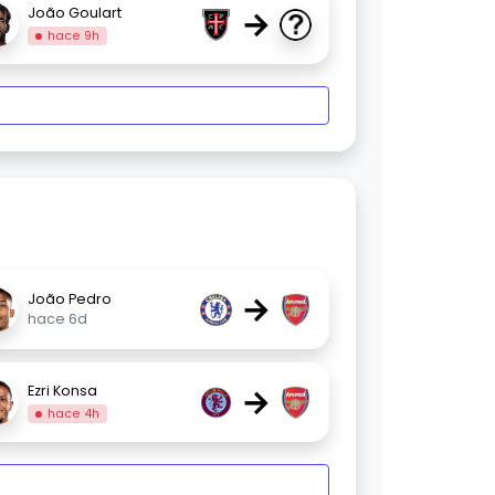
→
João Goulart
hace 9h
→
João Pedro
hace 6d
→
Ezri Konsa
hace 4h