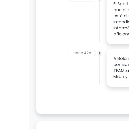
El Spor
que al 
esté di
impedir
inform
aficion
hace 42d
A Bola 
consid
TEAMtal
Milán y