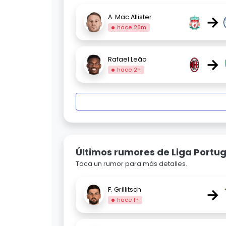
→
A. Mac Allister
hace 26m
→
Rafael Leão
hace 2h
Últimos rumores de Liga Portug
Toca un rumor para más detalles.
→
F. Grillitsch
hace 1h