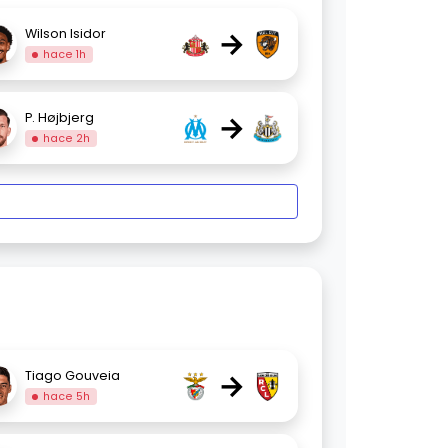
→
Wilson Isidor
hace 1h
→
P. Højbjerg
hace 2h
→
Tiago Gouveia
hace 5h