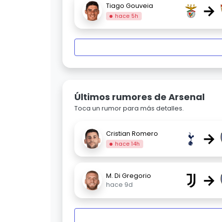
→
Tiago Gouveia
hace 5h
Últimos rumores de Arsenal
Toca un rumor para más detalles.
→
Cristian Romero
hace 14h
→
M. Di Gregorio
hace 9d