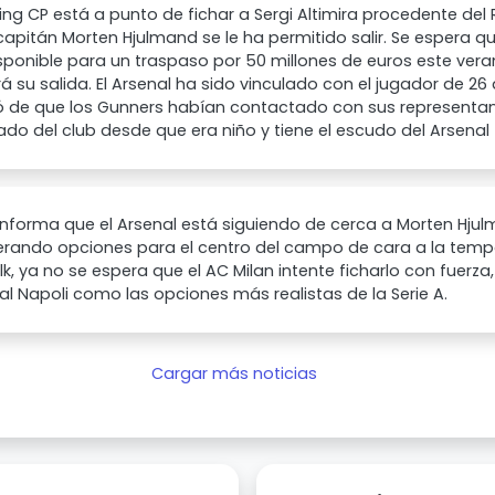
ting CP está a punto de fichar a Sergi Altimira procedente del R
capitán Morten Hjulmand se le ha permitido salir. Se espera q
sponible para un traspaso por 50 millones de euros este veran
á su salida. El Arsenal ha sido vinculado con el jugador de 2
ó de que los Gunners habían contactado con sus representan
ado del club desde que era niño y tiene el escudo del Arsenal
informa que el Arsenal está siguiendo de cerca a Morten Hjul
erando opciones para el centro del campo de cara a la tem
k, ya no se espera que el AC Milan intente ficharlo con fuerza, 
 al Napoli como las opciones más realistas de la Serie A.
Cargar más noticias