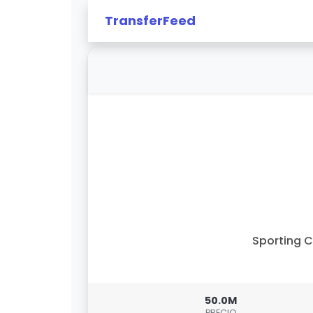
TransferFeed
Sporting 
50.0M
PRECIO