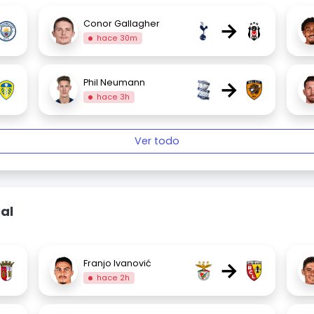
→
Conor Gallagher
hace 30m
→
Phil Neumann
hace 3h
Ver todo
al
→
Franjo Ivanović
hace 2h