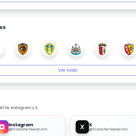
es
Ver todo
kTok, Instagram y X.
Instagram
X
@transferfeedcom
@transferfeedcom