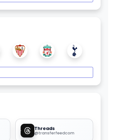
Threads
@transferfeedcom