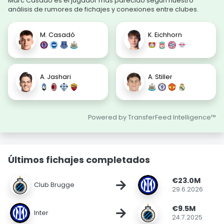
Marc Casadó es el jugador más parecido según nuestro
análisis de rumores de fichajes y conexiones entre clubes.
M. Casadó
K. Eichhorn
A. Jashari
A. Stiller
Powered by TransferFeed Intelligence™
Últimos fichajes completados
€23.0M
→
Club Brugge
29.6.2026
€9.5M
→
Inter
24.7.2025