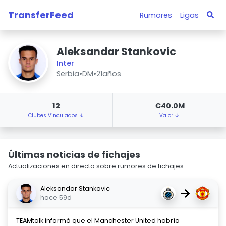
TransferFeed
Rumores
Ligas
Aleksandar Stankovic
Inter
Serbia
•
DM
•
21años
12
€40.0M
Clubes Vinculados ↓
Valor ↓
Últimas noticias de fichajes
Actualizaciones en directo sobre rumores de fichajes.
Aleksandar Stankovic
→
hace 59d
TEAMtalk informó que el Manchester United habría