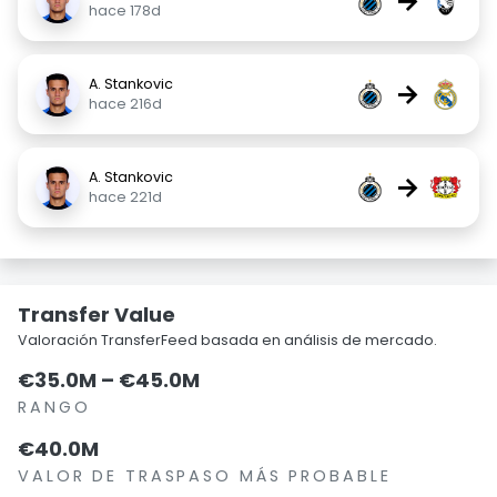
→
hace 178d
A. Stankovic
→
hace 216d
A. Stankovic
→
hace 221d
Transfer Value
Valoración TransferFeed basada en análisis de mercado.
€35.0M – €45.0M
RANGO
€40.0M
VALOR DE TRASPASO MÁS PROBABLE