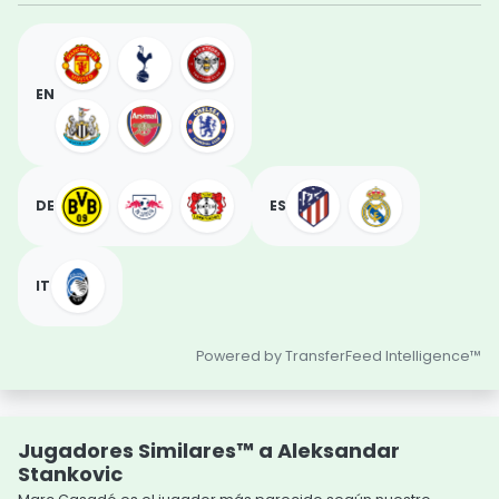
EN
DE
ES
IT
Powered by TransferFeed Intelligence™
Jugadores Similares™ a Aleksandar
Stankovic