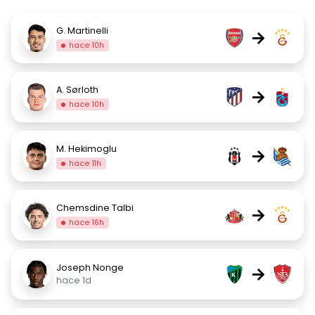
G. Martinelli
→
hace 10h
A. Sørloth
→
hace 10h
M. Hekimoglu
→
hace 11h
Chemsdine Talbi
→
hace 16h
Joseph Nonge
→
hace 1d