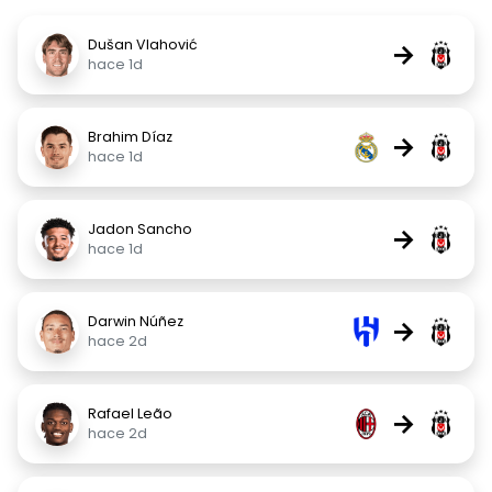
Dušan Vlahović
→
hace 1d
Brahim Díaz
→
hace 1d
Jadon Sancho
→
hace 1d
Darwin Núñez
→
hace 2d
Rafael Leão
→
hace 2d