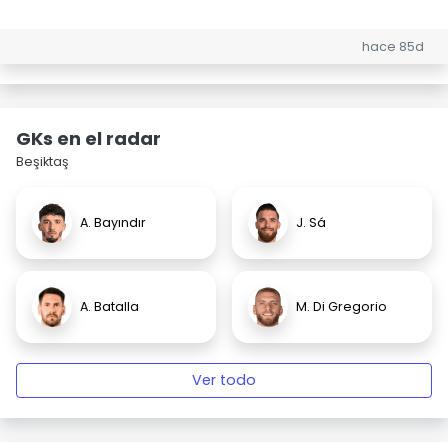
hace 85d
GKs en el radar
Beşiktaş
A. Bayındır
J. Sá
A. Batalla
M. Di Gregorio
Ver todo