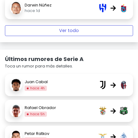
Darwin Núñez
→
hace 1d
Ver todo
Últimos rumores de Serie A
Toca un rumor para más detalles.
Juan Cabal
→
hace 4h
Rafael Obrador
→
hace 5h
Petar Ratkov
→