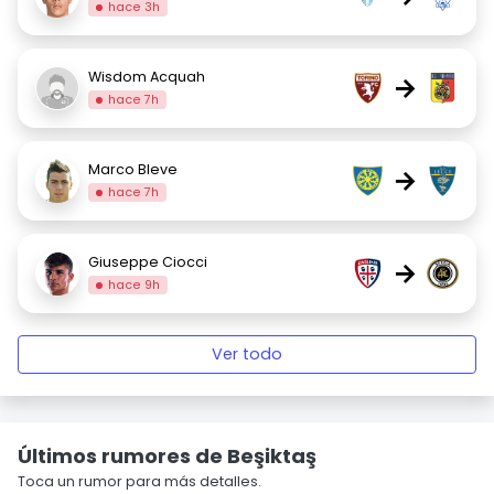
hace 3h
Wisdom Acquah
→
hace 7h
Marco Bleve
→
hace 7h
Giuseppe Ciocci
→
hace 9h
Ver todo
Últimos rumores de Beşiktaş
Toca un rumor para más detalles.