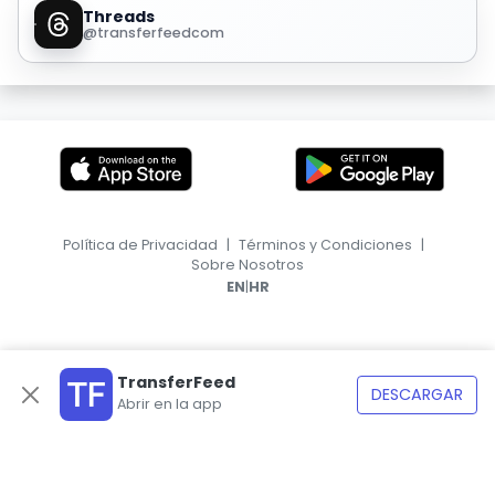
Threads
@transferfeedcom
Política de Privacidad
|
Términos y Condiciones
|
Sobre Nosotros
|
EN
HR
TransferFeed
DESCARGAR
Abrir en la app