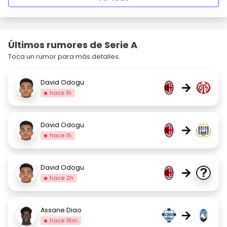
Últimos rumores de Serie A
Toca un rumor para más detalles.
David Odogu
→
hace 1h
David Odogu
→
hace 1h
David Odogu
→
hace 2h
Assane Diao
→
hace 18m