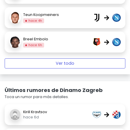
Teun Koopmeiners
→
hace 4h
Breel Embolo
→
hace 6h
Ver todo
Últimos rumores de Dinamo Zagreb
Toca un rumor para más detalles.
Kirill Kravtsov
→
hace 6d