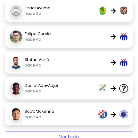
Israel Ayuma
→
hace 3d
Felipe Curcio
→
hace 4d
Stefan Vukić
→
hace 4d
Daniel Adu-Adjei
→
hace 4d
Scott McKenna
→
hace 4d
Ver todo