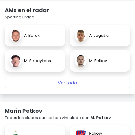
AMs en el radar
Sporting Braga
A. Barák
A. Jagušić
M. Stroeykens
M. Petkov
Ver todo
Marin Petkov
Todos los clubes que se han vinculado con
M. Petkov
.
Raków