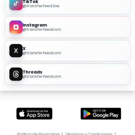
TikTok
@transferfeed.live
Instagram
@transferfeedcom
X
@transferfeedcom
Threads
@transferfeedcom
Política de Privacidad
|
Términos y Condiciones
|