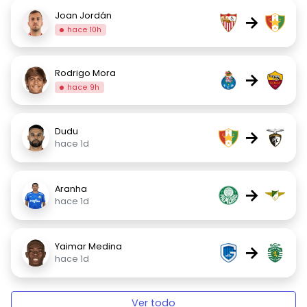
Joan Jordán
→
hace 10h
Rodrigo Mora
→
hace 9h
Dudu
→
hace 1d
Aranha
→
hace 1d
Yaimar Medina
→
hace 1d
Ver todo