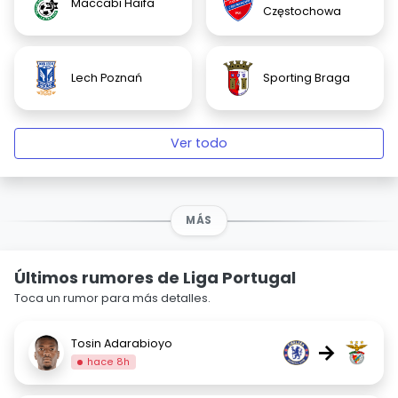
Maccabi Haifa
Częstochowa
Lech Poznań
Sporting Braga
Ver todo
MÁS
Últimos rumores de Liga Portugal
Toca un rumor para más detalles.
Tosin Adarabioyo
→
hace 8h