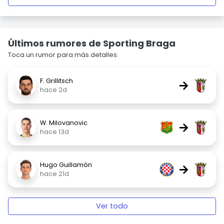
Últimos rumores de Sporting Braga
Toca un rumor para más detalles.
F. Grillitsch
→
hace 2d
W. Milovanovic
→
hace 13d
Hugo Guillamón
→
hace 21d
Ver todo