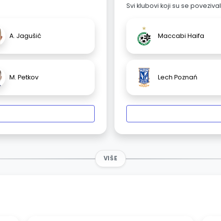
Svi klubovi koji su se poveziv
A. Jagušić
Maccabi Haifa
M. Petkov
Lech Poznań
VIŠE