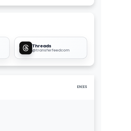
Threads
@transferfeedcom
|
EN
ES