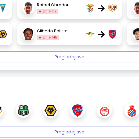
→
Rafael Obrador
prije 11h
→
Gilberto Batista
prije 14h
Pregledaj sve
Pregledaj sve