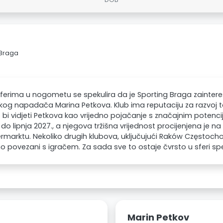
 Braga
ferima u nogometu se spekulira da je Sporting Braga zaintere
og napadača Marina Petkova. Klub ima reputaciju za razvoj t
i vidjeti Petkova kao vrijedno pojačanje s značajnim potenci
do lipnja 2027., a njegova tržišna vrijednost procijenjena je n
rmarktu. Nekoliko drugih klubova, uključujući Raków Częstoch
 povezani s igračem. Za sada sve to ostaje čvrsto u sferi spe
Marin Petkov