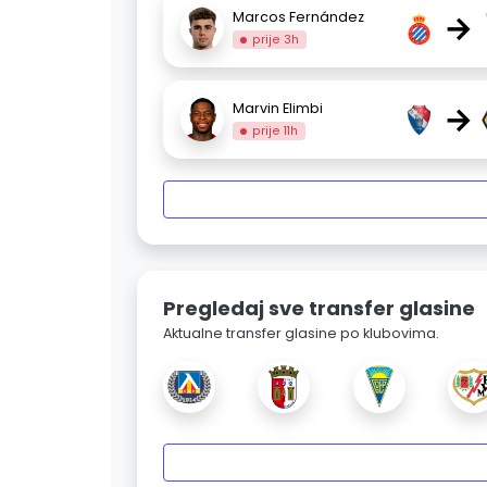
→
Marcos Fernández
prije 3h
→
Marvin Elimbi
prije 11h
Pregledaj sve transfer glasine
Aktualne transfer glasine po klubovima.