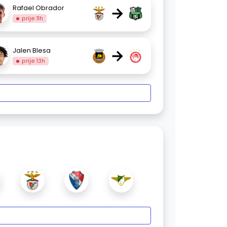
→
Rafael Obrador
prije 11h
→
Jalen Blesa
prije 13h