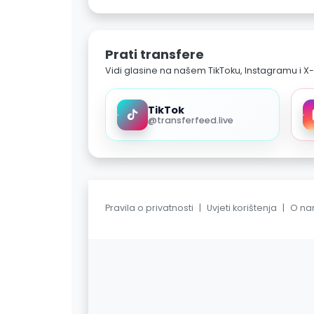
Prati transfere
Vidi glasine na našem TikToku, Instagramu i X-
TikTok
@transferfeed.live
Pravila o privatnosti
|
Uvjeti korištenja
|
O n