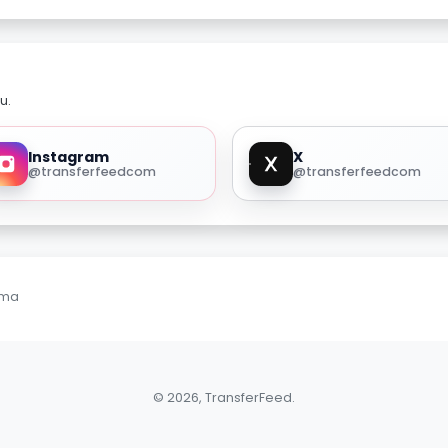
u.
Instagram
X
@transferfeedcom
@transferfeedcom
ama
© 2026, TransferFeed.