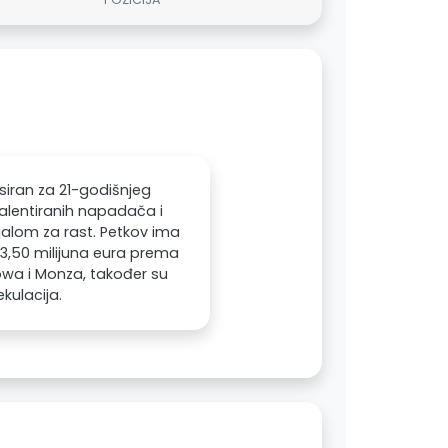
siran za 21-godišnjeg
alentiranih napadača i
jalom za rast. Petkov ima
a 3,50 milijuna eura prema
owa i Monza, također su
kulacija.