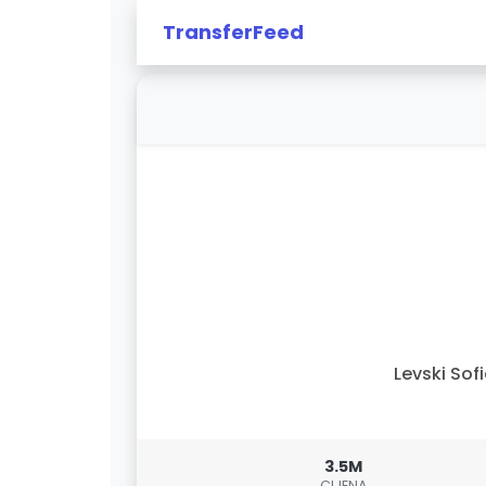
TransferFeed
Levski Sof
3.5M
CIJENA