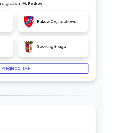
ali s igračem
M. Petkov
.
Raków Częstochowa
Sporting Braga
Pregledaj sve