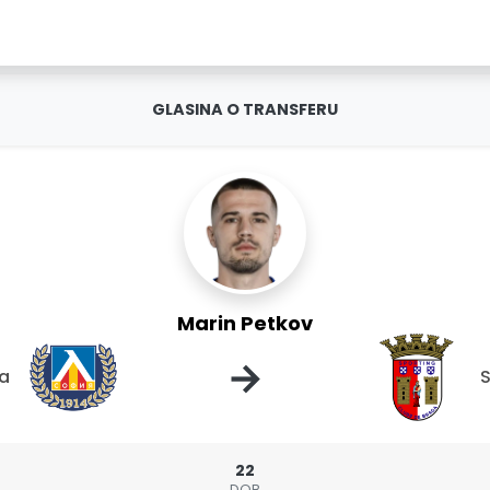
GLASINA O TRANSFERU
Marin Petkov
→
ia
S
22
DOB