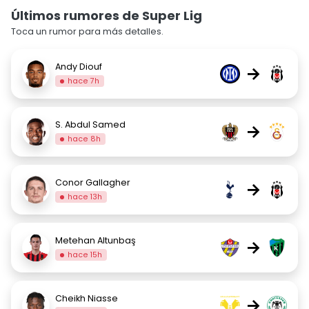
Últimos rumores de Super Lig
Toca un rumor para más detalles.
Andy Diouf
→
hace 7h
S. Abdul Samed
→
hace 8h
Conor Gallagher
→
hace 13h
Metehan Altunbaş
→
hace 15h
Cheikh Niasse
→