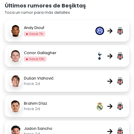
Últimos rumores de Beşiktaş
Toca un rumor para más detalles.
Andy Diouf
→
hace 7h
Conor Gallagher
→
hace 13h
Dušan Vlahović
→
hace 2d
Brahim Díaz
→
hace 2d
Jadon Sancho
→
hace 2d