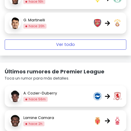
hace 16h
G. Martinelli
→
hace 20h
Ver todo
Últimos rumores de Premier League
Toca un rumor para más detalles.
A. Cozier-Duberry
→
hace 56m
Lamine Camara
→
hace 2h