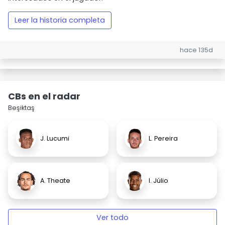
Leer la historia completa
hace 135d
CBs en el radar
Beşiktaş
J. Lucumi
L. Pereira
A. Theate
I. Júlio
Ver todo