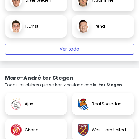
M. ter Stegen
Y. Sommer
T. Ernst
I. Peña
Ver todo
Marc-André ter Stegen
Todos los clubes que se han vinculado con
M. ter Stegen
.
Ajax
Real Sociedad
Girona
West Ham United