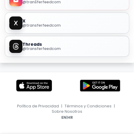
@transferfeedcom
X
@transferfeedcom
Threads
@transferfeedcom
Política de Privacidad
|
Términos y Condiciones
|
Sobre Nosotros
|
EN
HR