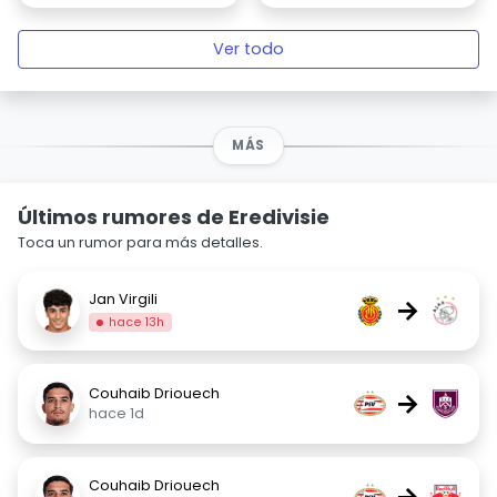
Ver todo
MÁS
Últimos rumores de Eredivisie
Toca un rumor para más detalles.
Jan Virgili
→
hace 13h
Couhaib Driouech
→
hace 1d
Couhaib Driouech
→