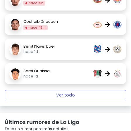
hace 15h
Couhaib Driouech
→
hace 45m
Bernt Klaverboer
→
hace 1d
Sami Ouaissa
→
hace 1d
Ver todo
Últimos rumores de La Liga
Toca un rumor para más detalles.