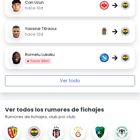
Can Uzun
→
hace 10d
Yassine Titraoui
→
hace 12d
Romelu Lukaku
→
hace 49m
Ver todo
Ver todos los rumores de fichajes
Rumores de fichajes, club por club.