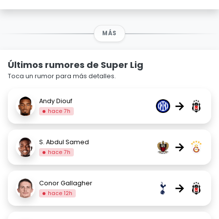
MÁS
Últimos rumores de Super Lig
Toca un rumor para más detalles.
Andy Diouf
→
hace 7h
S. Abdul Samed
→
hace 7h
Conor Gallagher
→
hace 12h