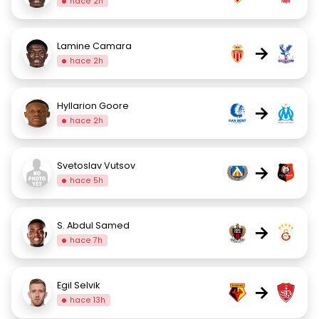
hace 2h
Lamine Camara
→
hace 2h
Hyllarion Goore
→
hace 2h
Svetoslav Vutsov
→
hace 5h
S. Abdul Samed
→
hace 7h
Egil Selvik
→
hace 13h