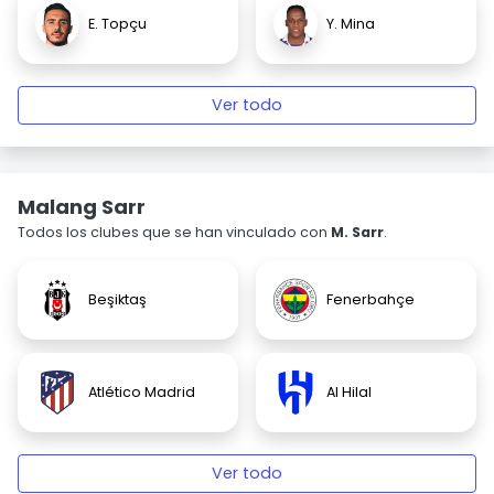
E. Topçu
Y. Mina
Ver todo
Malang Sarr
Todos los clubes que se han vinculado con
M. Sarr
.
Beşiktaş
Fenerbahçe
Atlético Madrid
Al Hilal
Ver todo