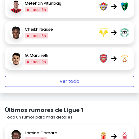
Metehan Altunbaş
→
hace 15h
Cheikh Niasse
→
hace 15h
G. Martinelli
→
hace 19h
Ver todo
Últimos rumores de Ligue 1
Toca un rumor para más detalles.
Lamine Camara
→