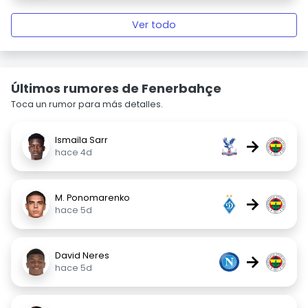
Ver todo
Últimos rumores de Fenerbahçe
Toca un rumor para más detalles.
Ismaïla Sarr
→
hace 4d
M. Ponomarenko
→
hace 5d
David Neres
→
hace 5d