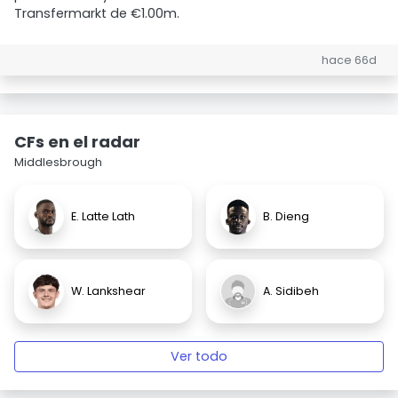
Transfermarkt de €1.00m.
hace 66d
CFs en el radar
Middlesbrough
E. Latte Lath
B. Dieng
W. Lankshear
A. Sidibeh
Ver todo