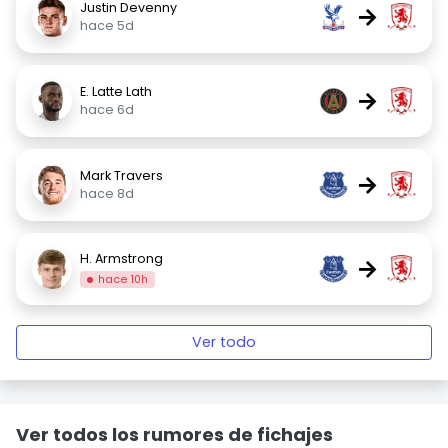
Justin Devenny
→
hace 5d
E. Latte Lath
→
hace 6d
Mark Travers
→
hace 8d
H. Armstrong
→
hace 10h
Ver todo
Ver todos los rumores de fichajes