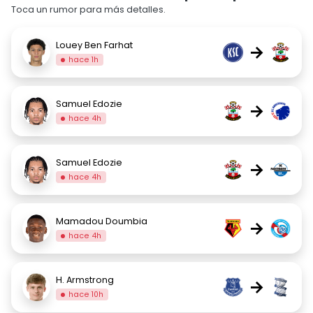
Toca un rumor para más detalles.
Louey Ben Farhat
→
hace 1h
Samuel Edozie
→
hace 4h
Samuel Edozie
→
hace 4h
Mamadou Doumbia
→
hace 4h
H. Armstrong
→
hace 10h