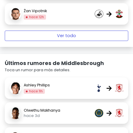
Žan Vipotnik
→
hace 12h
Ver todo
Últimos rumores de Middlesbrough
Toca un rumor para más detalles.
Ashley Phillips
→
hace 11h
Olwethu Makhanya
→
hace 3d