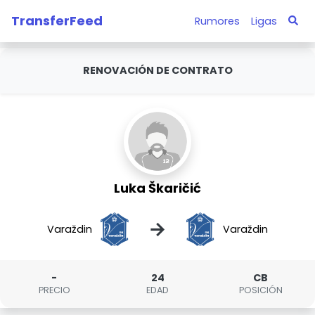
TransferFeed
Rumores
Ligas
RENOVACIÓN DE CONTRATO
Luka Škaričić
→
Varaždin
Varaždin
-
24
CB
PRECIO
EDAD
POSICIÓN