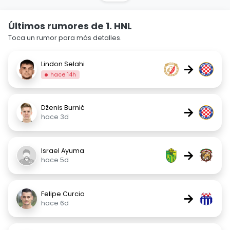
Últimos rumores de 1. HNL
Toca un rumor para más detalles.
Lindon Selahi
→
hace 14h
Dženis Burnić
→
hace 3d
Israel Ayuma
→
hace 5d
Felipe Curcio
→
hace 6d