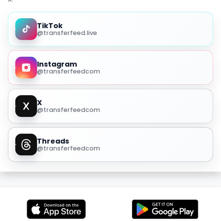
TikTok
@transferfeed.live
Instagram
@transferfeedcom
X
@transferfeedcom
Threads
@transferfeedcom