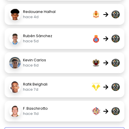
Redouane Halhal
→
hace 4d
Rubén Sánchez
→
hace 5d
Kevin Carlos
→
hace 6d
Rafik Belghali
→
hace 7d
F. Baschirotto
→
hace 11d