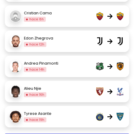
Cristian Cama
→
hace 8h
Edon Zhegrova
→
hace 12h
Andrea Pinamonti
→
hace 14h
Alieu Njie
→
hace 16h
Tyrese Asante
→
hace 19h