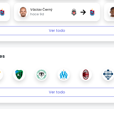
→
Václav Černý
hace 9d
Ver todo
es
Ver todo