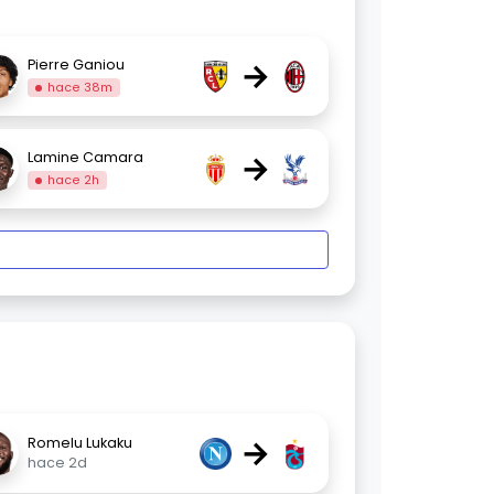
→
Pierre Ganiou
hace 38m
→
Lamine Camara
hace 2h
→
Romelu Lukaku
hace 2d