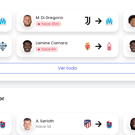
→
M. Di Gregorio
hace 25m
→
Lamine Camara
hace 5h
Ver todo
or
→
A. Sørloth
hace 1d