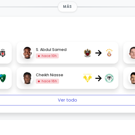
MÁS
→
S. Abdul Samed
hace 10h
→
Cheikh Niasse
hace 18h
Ver todo