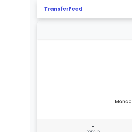
TransferFeed
Monac
-
PRECIO