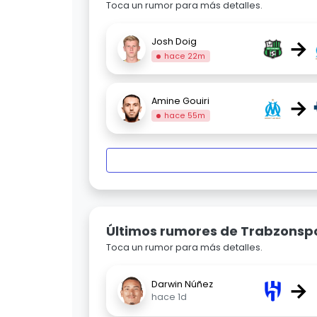
Toca un rumor para más detalles.
→
Josh Doig
hace 22m
→
Amine Gouiri
hace 55m
Últimos rumores de Trabzonsp
Toca un rumor para más detalles.
→
Darwin Núñez
hace 1d