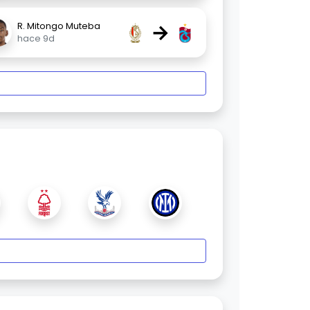
→
R. Mitongo Muteba
hace 9d