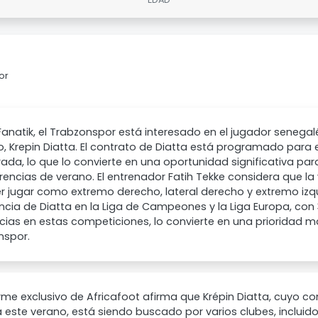
or
anatik, el Trabzonspor está interesado en el jugador senegal
 Krepin Diatta. El contrato de Diatta está programado para exp
da, lo que lo convierte en una oportunidad significativa par
rencias de verano. El entrenador Fatih Tekke considera que la 
r jugar como extremo derecho, lateral derecho y extremo izqu
ncia de Diatta en la Liga de Campeones y la Liga Europa, con 3
cias en estas competiciones, lo convierte en una prioridad m
nspor.
rme exclusivo de Africafoot afirma que Krépin Diatta, cuyo c
 este verano, está siendo buscado por varios clubes, incluido