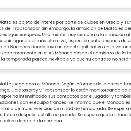
Diatta es objeto de interés por parte de clubes en Grecia y Tur
os del Trabzonspor. Sin embargo, la ambición de Diatta es p
ales ligas europeas. Una fuente muy cercana a la situación a
seguir jugando al más alto nivel, especialmente después de
a de Naciones donde tuvo un papel significativo en la victori
ilizado raramente en el AS Mónaco desde el comienzo de la t
e la temporada parece inevitable ya que su contrato no será
Diatta juega para el Mónaco. Según informes de la prensa fra
hçe, Galatasaray y Trabzonspor lo están monitoreando de ce
spor ha intensificado sus contactos por el jugador y tambi
diciones con el equipo francés. Se informa que el Mónaco es
entana de transferencias de mitad de temporada. Se espera 
u futuro después del último partido. Se espera que la situació
e aclare dentro de la semana.