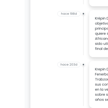
hace 198d
Krépin 
objetiv
princip
quiere 
African
sido ut
final d
hace 203d
Krepin 
Fenerba
Trabzon
sus con
en la v
sobre s
años s