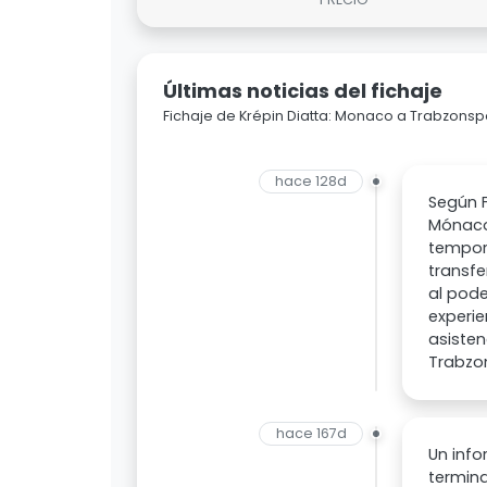
Últimas noticias del fichaje
Fichaje de Krépin Diatta: Monaco a Trabzonsp
hace 128d
Según F
Mónaco,
tempora
transfe
al pode
experie
asisten
Trabzo
hace 167d
Un info
termina