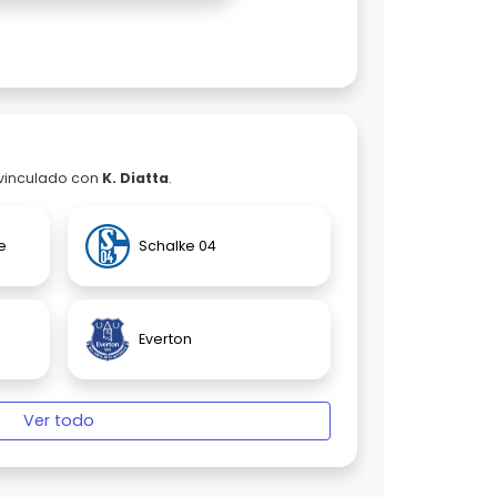
 vinculado con
K. Diatta
.
e
Schalke 04
Everton
Ver todo