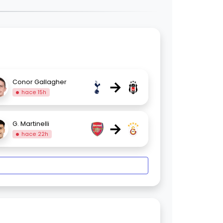
→
Conor Gallagher
hace 15h
→
G. Martinelli
hace 22h