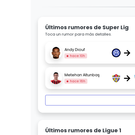
Últimos rumores de Super Lig
Toca un rumor para más detalles.
→
Andy Diouf
hace 10h
→
Metehan Altunbaş
hace 18h
Últimos rumores de Ligue 1