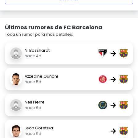
Últimos rumores de FC Barcelona
Toca un rumor para más detalles.
N. Bosshardt
→
hace 4d
Azzedine Ounahi
→
hace 5d
Neil Pierre
→
hace 6d
Leon Goretzka
→
hace 9d