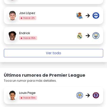
Javi López
→
hace 2h
Endrick
→
hace 15h
Ver todo
Últimos rumores de Premier League
Toca un rumor para más detalles.
Louis Page
→
hace 11m