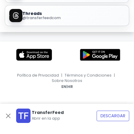
Threads
@transferfeedcom
Política de Privacidad
|
Términos y Condiciones
|
Sobre Nosotros
|
EN
HR
TransferFeed
DESCARGAR
Abrir en la app