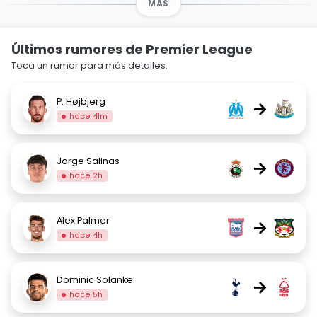
MÁS
Últimos rumores de Premier League
Toca un rumor para más detalles.
P. Højbjerg
→
hace 41m
Jorge Salinas
→
hace 2h
Alex Palmer
→
hace 4h
Dominic Solanke
→
hace 5h