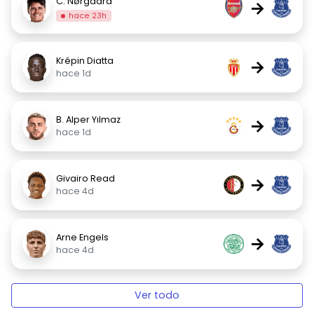
C. Nørgaard
→
hace 23h
Krépin Diatta
→
hace 1d
B. Alper Yılmaz
→
hace 1d
Givairo Read
→
hace 4d
Arne Engels
→
hace 4d
Ver todo