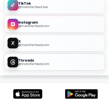
TikTok
@transferfeed.live
Instagram
@transferfeedcom
X
@transferfeedcom
Threads
@transferfeedcom