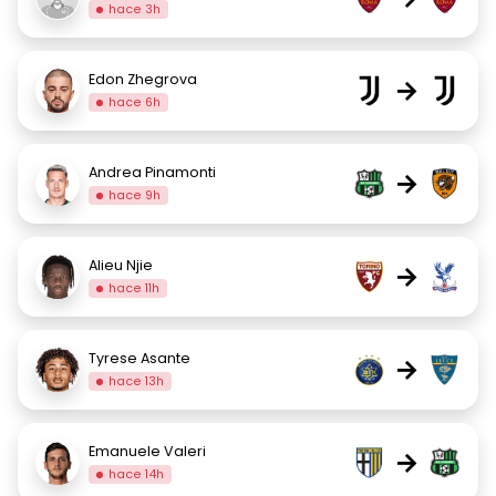
hace 3h
Edon Zhegrova
→
hace 6h
Andrea Pinamonti
→
hace 9h
Alieu Njie
→
hace 11h
Tyrese Asante
→
hace 13h
Emanuele Valeri
→
hace 14h