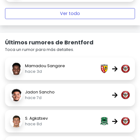
Ver todo
Últimos rumores de Brentford
Toca un rumor para más detalles.
Mamadou Sangare
→
hace 3d
Jadon Sancho
→
hace 7d
S. Agkatsev
→
hace 8d