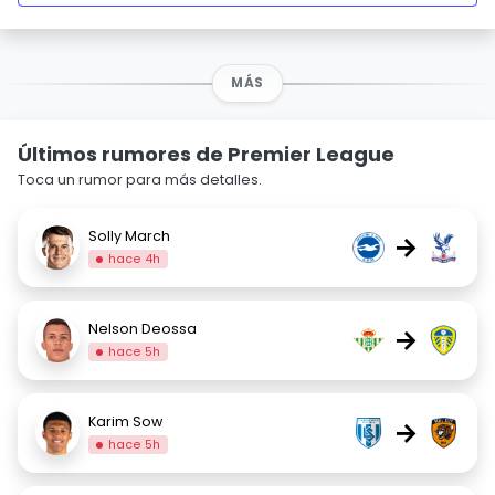
MÁS
Últimos rumores de Premier League
Toca un rumor para más detalles.
Solly March
→
hace 4h
Nelson Deossa
→
hace 5h
Karim Sow
→
hace 5h