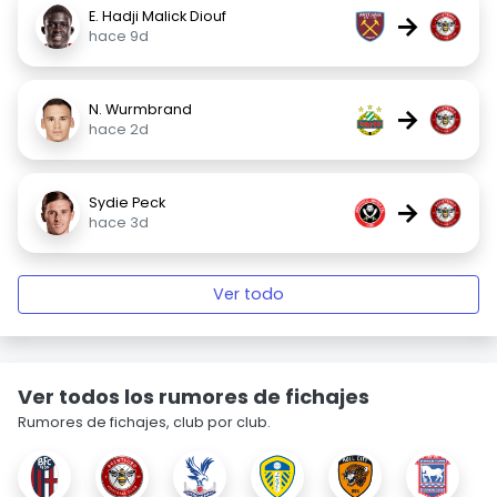
E. Hadji Malick Diouf
→
hace 9d
N. Wurmbrand
→
hace 2d
Sydie Peck
→
hace 3d
Ver todo
Ver todos los rumores de fichajes
Rumores de fichajes, club por club.