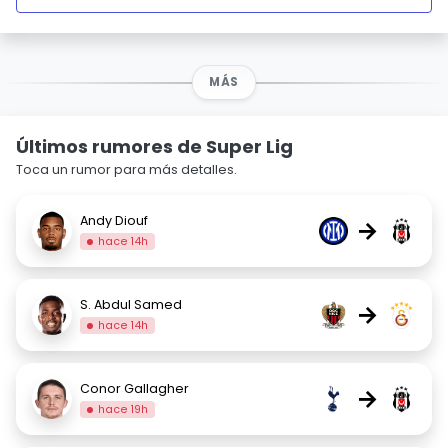
MÁS
Últimos rumores de Super Lig
Toca un rumor para más detalles.
Andy Diouf
→
hace 14h
S. Abdul Samed
→
hace 14h
Conor Gallagher
→
hace 19h