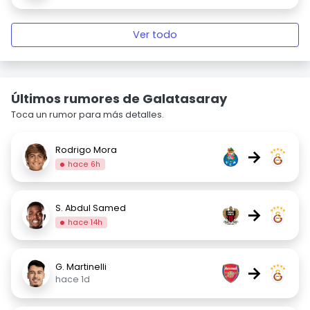
Ver todo
Últimos rumores de Galatasaray
Toca un rumor para más detalles.
Rodrigo Mora
→
hace 6h
S. Abdul Samed
→
hace 14h
G. Martinelli
→
hace 1d