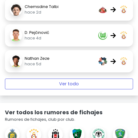
Chemsdine Talbi
→
hace 2d
D. Pejčinović
→
hace 4d
Nathan Zeze
→
hace 5d
Ver todo
Ver todos los rumores de fichajes
Rumores de fichajes, club por club.