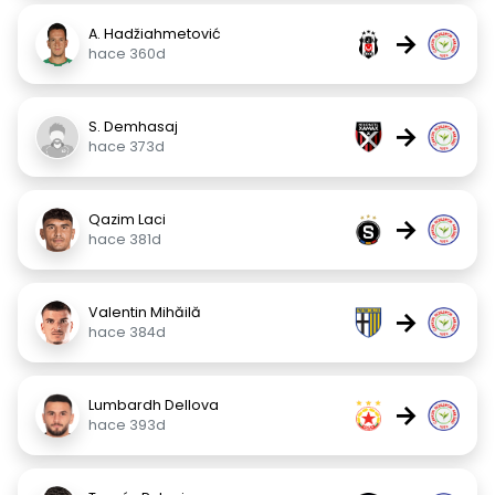
A. Hadžiahmetović
→
hace 360d
S. Demhasaj
→
hace 373d
Qazim Laci
→
hace 381d
Valentin Mihăilă
→
hace 384d
Lumbardh Dellova
→
hace 393d