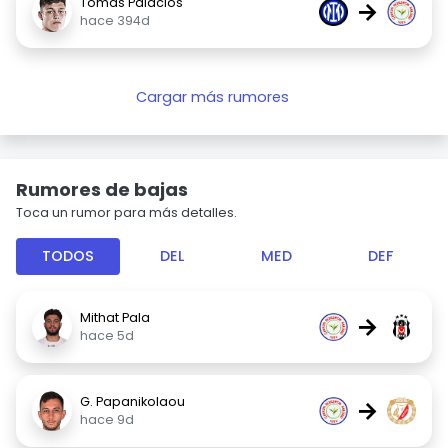
Tomás Palacios
→
hace 394d
Cargar más rumores
Rumores de bajas
Toca un rumor para más detalles.
TODOS
DEL
MED
DEF
Mithat Pala
→
hace 5d
G. Papanikolaou
→
hace 9d