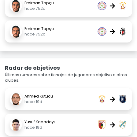
Emirhan Topçu
→
hace 752d
Emirhan Topçu
→
hace 752d
Radar de objetivos
Últimos rumores sobre fichajes de jugadores objetivo a otros
clubes.
Ahmed Kutucu
→
hace 19d
Yusuf Kabadayı
→
hace 19d