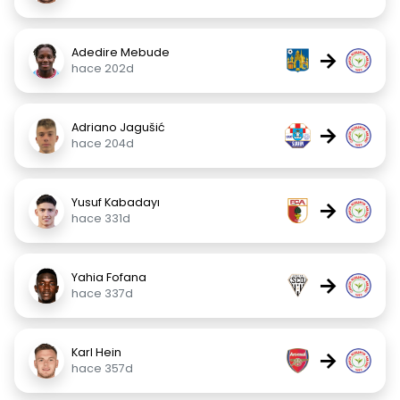
Adedire Mebude
→
hace 202d
Adriano Jagušić
→
hace 204d
Yusuf Kabadayı
→
hace 331d
Yahia Fofana
→
hace 337d
Karl Hein
→
hace 357d