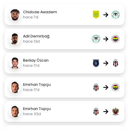
Chidozie Awaziem
→
hace 7d
Adil Demirbağ
→
hace 13d
Berkay Özcan
→
hace 17d
Emirhan Topçu
→
hace 17d
Emirhan Topçu
→
hace 33d