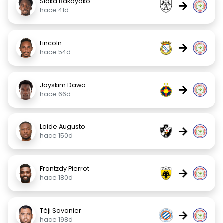
Siaka Bakayoko
→
hace 41d
Lincoln
→
hace 54d
Joyskim Dawa
→
hace 66d
Loide Augusto
→
hace 150d
Frantzdy Pierrot
→
hace 180d
Téji Savanier
→
hace 198d