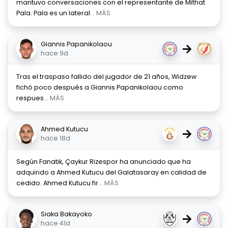
mantuvo conversaciones con el representante de Mithat
Pala. Pala es un lateral
... MÁS
Giannis Papanikolaou
→
hace 9d
Tras el traspaso fallido del jugador de 21 años, Widzew
fichó poco después a Giannis Papanikolaou como
respues
... MÁS
Ahmed Kutucu
→
hace 18d
Según Fanatik, Çaykur Rizespor ha anunciado que ha
adquirido a Ahmed Kutucu del Galatasaray en calidad de
cedido. Ahmed Kutucu fir
... MÁS
Siaka Bakayoko
→
hace 41d