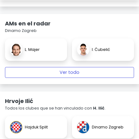
AMs en el radar
Dinamo Zagreb
L. Majer
I. Ćubelić
Ver todo
Hrvoje Ilić
Todos los clubes que se han vinculado con
H. Ilić
.
Hajduk Split
Dinamo Zagreb