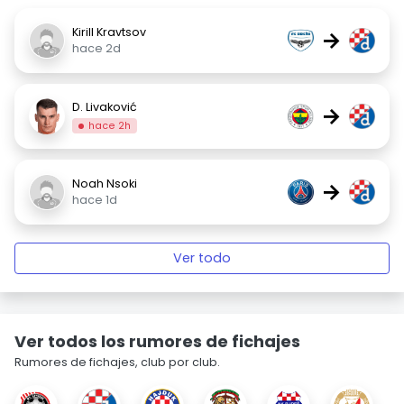
Kirill Kravtsov
→
hace 2d
D. Livaković
→
hace 2h
Noah Nsoki
→
hace 1d
Ver todo
Ver todos los rumores de fichajes
Rumores de fichajes, club por club.