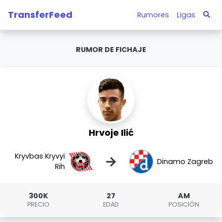
TransferFeed
Rumores
Ligas
RUMOR DE FICHAJE
Hrvoje Ilić
Kryvbas Kryvyi
→
Dinamo Zagreb
Rih
300K
27
AM
PRECIO
EDAD
POSICIÓN