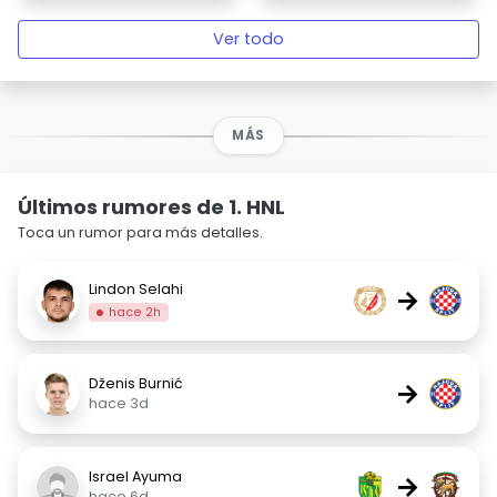
Ver todo
MÁS
Últimos rumores de 1. HNL
Toca un rumor para más detalles.
Lindon Selahi
→
hace 2h
Dženis Burnić
→
hace 3d
Israel Ayuma
→
hace 6d