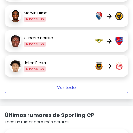
Marvin Elimbi
→
hace 13h
Gilberto Batista
→
hace 15h
Jalen Blesa
→
hace 15h
Ver todo
Últimos rumores de Sporting CP
Toca un rumor para más detalles.