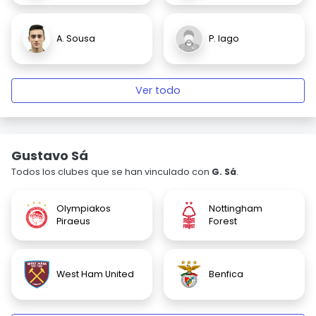
A. Sousa
P. Iago
Ver todo
Gustavo Sá
Todos los clubes que se han vinculado con
G. Sá
.
Olympiakos
Nottingham
Piraeus
Forest
West Ham United
Benfica