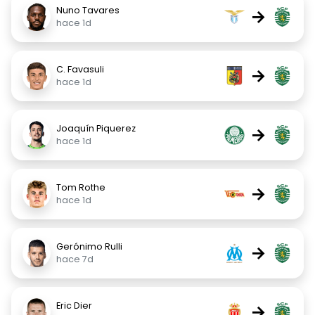
Nuno Tavares
→
hace 1d
C. Favasuli
→
hace 1d
Joaquín Piquerez
→
hace 1d
Tom Rothe
→
hace 1d
Gerónimo Rulli
→
hace 7d
Eric Dier
→