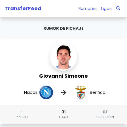
TransferFeed
Rumores
Ligas
RUMOR DE FICHAJE
Giovanni Simeone
→
Napoli
Benfica
-
31
CF
PRECIO
EDAD
POSICIÓN