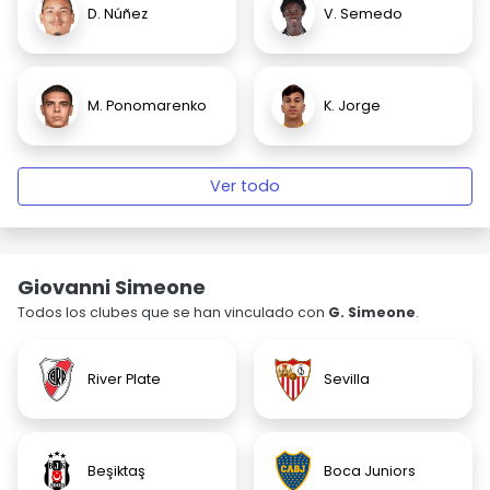
D. Núñez
V. Semedo
M. Ponomarenko
K. Jorge
Ver todo
Giovanni Simeone
Todos los clubes que se han vinculado con
G. Simeone
.
River Plate
Sevilla
Beşiktaş
Boca Juniors