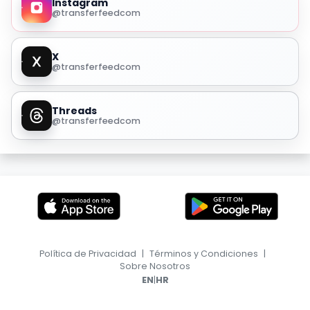
Instagram
@transferfeedcom
X
@transferfeedcom
Threads
@transferfeedcom
Política de Privacidad
|
Términos y Condiciones
|
Sobre Nosotros
|
EN
HR