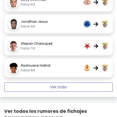
→
hace 4d
Jonathan Jesus
→
hace 4d
Stepan Chaloupek
→
hace 7d
Redouane Halhal
→
hace 8d
Ver todo
Ver todos los rumores de fichajes