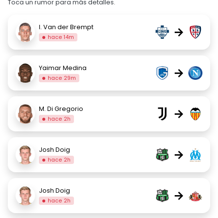
Toca un rumor para más detalles.
I. Van der Brempt
→
hace 14m
Yaimar Medina
→
hace 29m
M. Di Gregorio
→
hace 2h
Josh Doig
→
hace 2h
Josh Doig
→
hace 2h