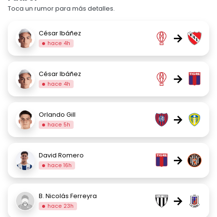
Toca un rumor para más detalles.
César Ibáñez
→
hace 4h
César Ibáñez
→
hace 4h
Orlando Gill
→
hace 5h
David Romero
→
hace 16h
B. Nicolás Ferreyra
→
hace 23h