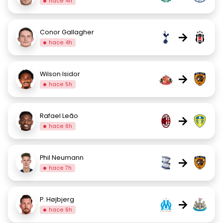
hace 4h
Conor Gallagher
→
hace 4h
Wilson Isidor
→
hace 5h
Rafael Leão
→
hace 6h
Phil Neumann
→
hace 7h
P. Højbjerg
→
hace 6h