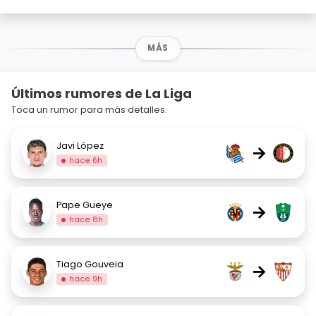
MÁS
Últimos rumores de La Liga
Toca un rumor para más detalles.
Javi López
→
hace 6h
Pape Gueye
→
hace 8h
Tiago Gouveia
→
hace 9h