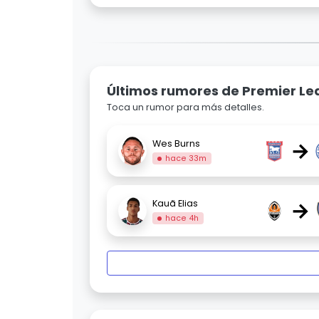
Últimos rumores de Premier L
Toca un rumor para más detalles.
→
Wes Burns
hace 33m
→
Kauã Elias
hace 4h