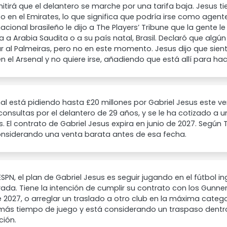
itirá que el delantero se marche por una tarifa baja. Jesus t
o en el Emirates, lo que significa que podría irse como agente
rnacional brasileño le dijo a The Players’ Tribune que la gente
a a Arabia Saudita o a su país natal, Brasil. Declaró que algún
r al Palmeiras, pero no en este momento. Jesus dijo que sien
en el Arsenal y no quiere irse, añadiendo que está allí para hace
nal está pidiendo hasta £20 millones por Gabriel Jesus este v
onsultas por el delantero de 29 años, y se le ha cotizado a u
s. El contrato de Gabriel Jesus expira en junio de 2027. Según T
onsiderando una venta barata antes de esa fecha.
SPN, el plan de Gabriel Jesus es seguir jugando en el fútbol in
da. Tiene la intención de cumplir su contrato con los Gunner
e 2027, o arreglar un traslado a otro club en la máxima categor
más tiempo de juego y está considerando un traspaso dentro
ción.