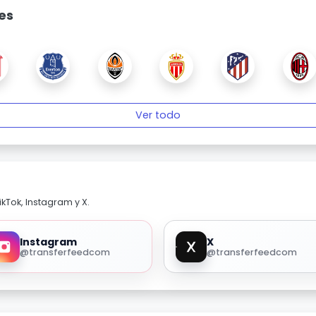
es
Ver todo
kTok, Instagram y X.
Instagram
X
@transferfeedcom
@transferfeedcom