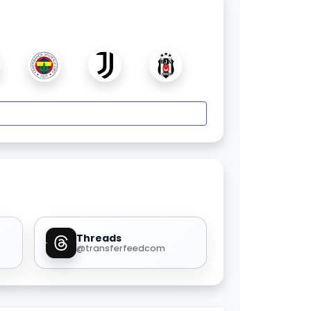
Threads
@transferfeedcom