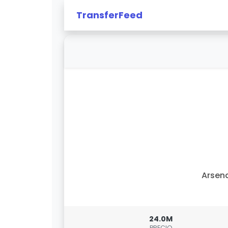
TransferFeed
Arsen
24.0M
PRECIO