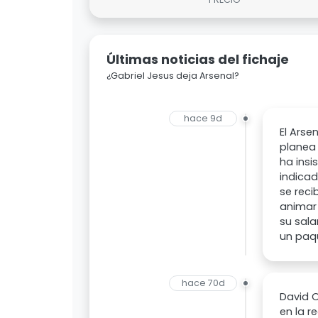
Últimas noticias del fichaje
¿Gabriel Jesus deja Arsenal?
hace 9d
El Arse
planea 
ha insi
indicad
se reci
animar 
su sala
un paqu
hace 70d
David O
en la r