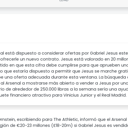
nal está dispuesto a considerar ofertas por Gabriel Jesus este
ofrecerle un nuevo contrato. Jesus está valorado en 20 millone
stido en que esta cifra debe cumplirse para que aprueben una 
o que estaría dispuesto a permitir que Jesus se marche grati
be una oferta adecuada durante esta ventana. La búsqueda d
al Arsenal a mostrarse más abierto a vender a Jesus por una 
rio de alrededor de 250.000 libras a la semana sería una ayud
ete financiero atractivo para Vinicius Junior y el Real Madrid.
rnstein, escribiendo para The Athletic, informó que el Arsenal 
egión de €20-23 millones (£18-20m) si Gabriel Jesus es vendid