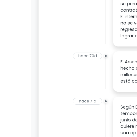
se perm
contrat
El inte
no se v
regresa
lograr 
hace 70d
El Arse
hecho c
millone
está c
hace 71d
Según E
tempora
junio d
quiere 
una op