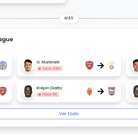
MÁS
eague
→
G. Martinelli
hace 34m
→
Krépin Diatta
hace 5h
Ver todo