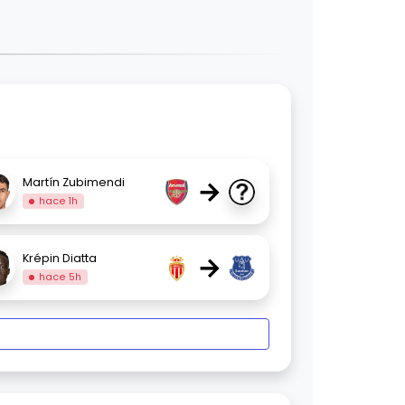
→
Martín Zubimendi
hace 1h
→
Krépin Diatta
hace 5h