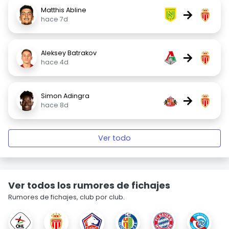
Matthis Abline
→
hace 7d
Aleksey Batrakov
→
hace 4d
Simon Adingra
→
hace 8d
Ver todo
Ver todos los rumores de fichajes
Rumores de fichajes, club por club.