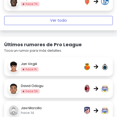
→
hace 7h
Ver todo
Últimos rumores de Pro League
Toca un rumor para más detalles.
Jan Virgili
→
hace 1h
David Odogu
→
hace 5h
Javi Morcillo
→
hace 1d