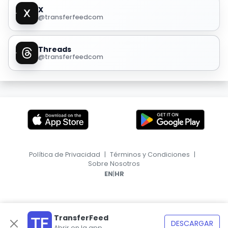
X
@transferfeedcom
Threads
@transferfeedcom
Política de Privacidad
|
Términos y Condiciones
|
Sobre Nosotros
|
EN
HR
TransferFeed
DESCARGAR
Abrir en la app