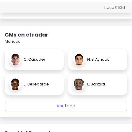
hace 553d
CMs en el radar
Monaco
C. Casadei
N. El Aynaoui
J. Bellegarde
E. Banzuzi
Ver todo