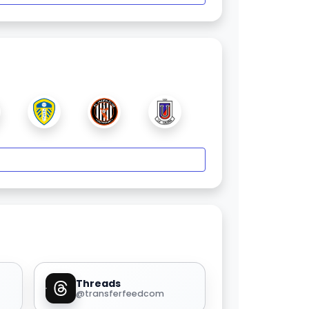
Threads
@transferfeedcom