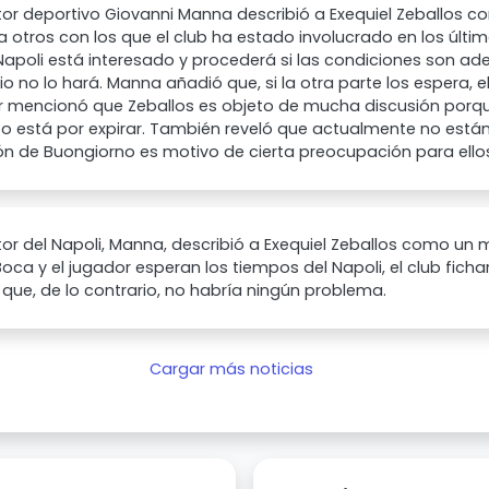
ctor deportivo Giovanni Manna describió a Exequiel Zeballos c
 a otros con los que el club ha estado involucrado en los últ
Napoli está interesado y procederá si las condiciones son ad
io no lo hará. Manna añadió que, si la otra parte los espera, e
or mencionó que Zeballos es objeto de mucha discusión porq
to está por expirar. También reveló que actualmente no está
ón de Buongiorno es motivo de cierta preocupación para ello
ctor del Napoli, Manna, describió a Exequiel Zeballos como un
Boca y el jugador esperan los tiempos del Napoli, el club ficha
que, de lo contrario, no habría ningún problema.
Cargar más noticias