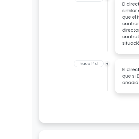
El dire
similar
que el 
contrar
direct
contra
situaci
hace 14d
El dire
que si 
añadió 