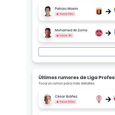
→
Patrizio Masini
hace 13m
→
Mohamed Ali Zoma
hace 4h
Últimos rumores de Liga Profes
Toca un rumor para más detalles.
→
César Ibáñez
hace 50m