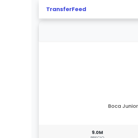
TransferFeed
Boca Junio
9.0M
PRECIO