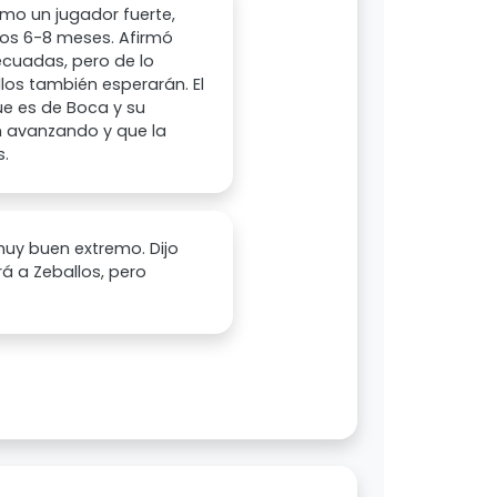
omo un jugador fuerte,
imos 6-8 meses. Afirmó
ecuadas, pero de lo
llos también esperarán. El
ue es de Boca y su
n avanzando y que la
s.
 muy buen extremo. Dijo
rá a Zeballos, pero