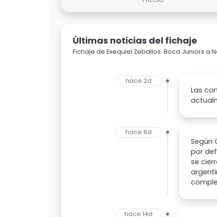
Últimas noticias del fichaje
Fichaje de Exequiel Zeballos: Boca Juniors a N
hace 2d
Las con
actual
hace 8d
Según C
por def
se cier
argenti
complet
hace 14d