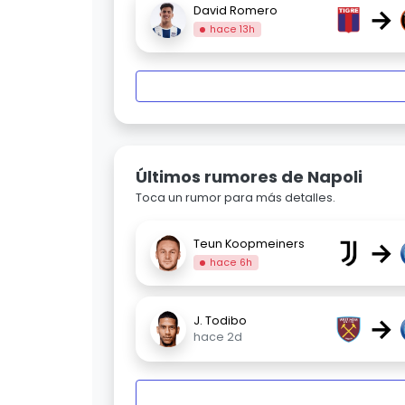
→
David Romero
hace 13h
Últimos rumores de Napoli
Toca un rumor para más detalles.
→
Teun Koopmeiners
hace 6h
→
J. Todibo
hace 2d