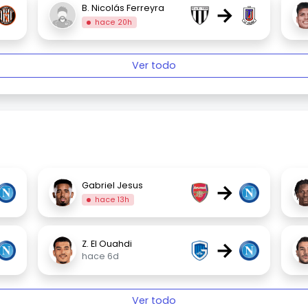
→
B. Nicolás Ferreyra
hace 20h
Ver todo
→
Gabriel Jesus
hace 13h
→
Z. El Ouahdi
hace 6d
Ver todo