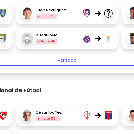
→
Juan Rodriguez
hace 2h
→
V. Markovic
hace 4h
Ver todo
ional de Fútbol
→
César Ibáñez
hace 53m