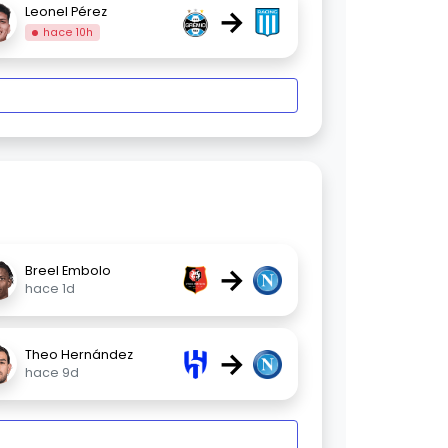
→
Leonel Pérez
hace 10h
→
Breel Embolo
hace 1d
→
Theo Hernández
hace 9d