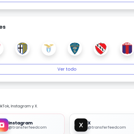
es
Ver todo
kTok, Instagram y X.
Instagram
X
@transferfeedcom
@transferfeedcom