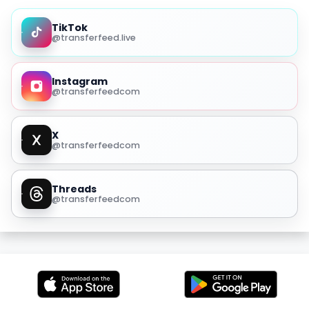
TikTok
@transferfeed.live
Instagram
@transferfeedcom
X
@transferfeedcom
Threads
@transferfeedcom