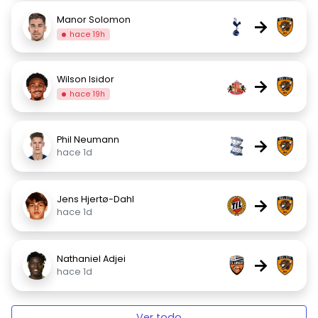
Manor Solomon
→
hace 19h
Wilson Isidor
→
hace 19h
Phil Neumann
→
hace 1d
Jens Hjertø-Dahl
→
hace 1d
Nathaniel Adjei
→
hace 1d
Ver todo