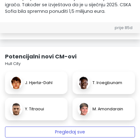
igrača. Također se izvještava da je u siječnju 2025. CSKA
Sofia bila spremna ponuditi 1,5 milijuna eura.
prije 85d
Potencijalni novi CM-ovi
Hull City
J. Hjertø-Dahl
T. Iroegbunam
Y. Titraoui
M. Amondarain
Pregledaj sve