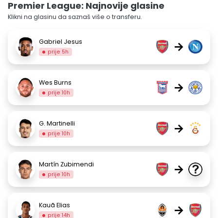
Premier League: Najnovije glasine
Klikni na glasinu da saznaš više o transferu.
Gabriel Jesus
→
prije 5h
Wes Burns
→
prije 10h
G. Martinelli
→
prije 10h
Martín Zubimendi
→
prije 10h
Kauã Elias
→
prije 14h