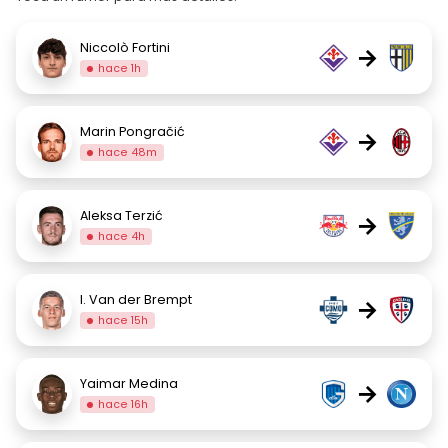
Niccolò Fortini
→
hace 1h
Marin Pongračić
→
hace 48m
Aleksa Terzić
→
hace 4h
I. Van der Brempt
→
hace 15h
Yaimar Medina
→
hace 16h