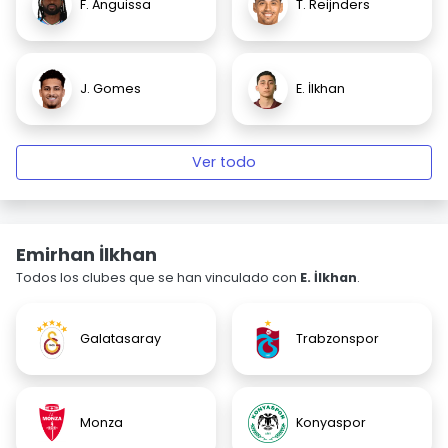
F. Anguissa
T. Reijnders
J. Gomes
E. İlkhan
Ver todo
Emirhan İlkhan
Todos los clubes que se han vinculado con
E. İlkhan
.
Galatasaray
Trabzonspor
Monza
Konyaspor