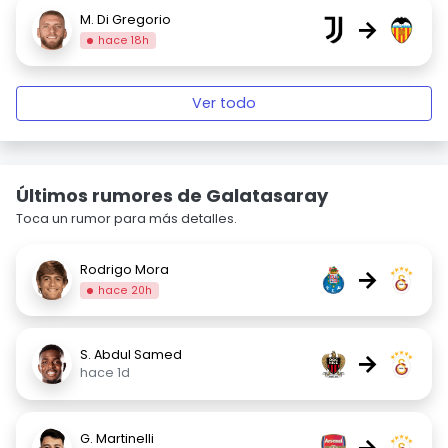
M. Di Gregorio
→
hace 18h
Ver todo
Últimos rumores de Galatasaray
Toca un rumor para más detalles.
Rodrigo Mora
→
hace 20h
S. Abdul Samed
→
hace 1d
G. Martinelli
→