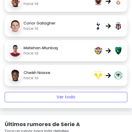
→
hace 1d
Conor Gallagher
→
hace 1d
Metehan Altunbaş
→
hace 1d
Cheikh Niasse
→
hace 1d
Ver todo
Últimos rumores de Serie A
Toca un rumor para más detalles.