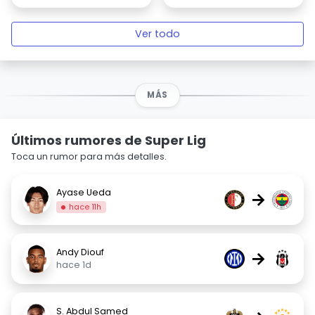
Ver todo
MÁS
Últimos rumores de Super Lig
Toca un rumor para más detalles.
Ayase Ueda
→
hace 11h
Andy Diouf
→
hace 1d
S. Abdul Samed