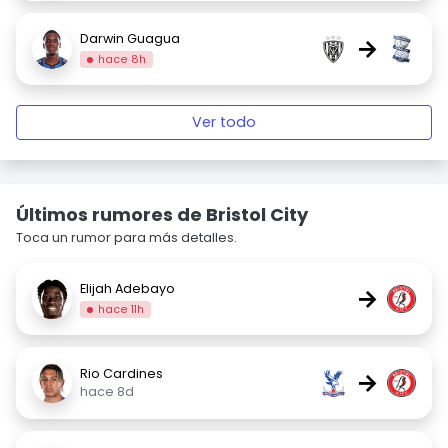
Darwin Guagua
→
hace 8h
Ver todo
Últimos rumores de Bristol City
Toca un rumor para más detalles.
Elijah Adebayo
→
hace 11h
Rio Cardines
→
hace 8d