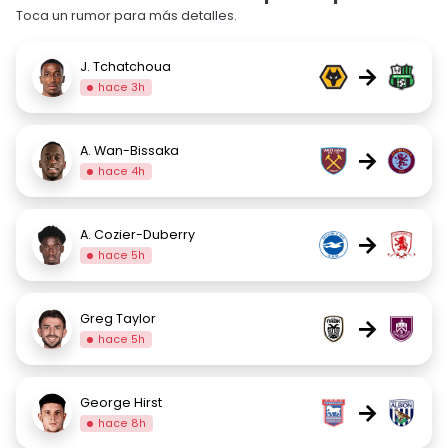
Toca un rumor para más detalles.
J. Tchatchoua
→
hace 3h
A. Wan-Bissaka
→
hace 4h
A. Cozier-Duberry
→
hace 5h
Greg Taylor
→
hace 5h
George Hirst
→
hace 8h