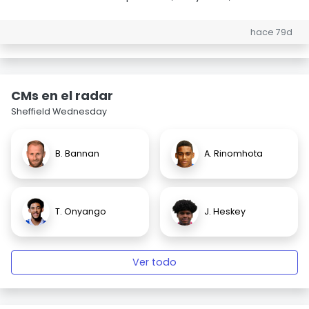
hace 79d
CMs en el radar
Sheffield Wednesday
B. Bannan
A. Rinomhota
T. Onyango
J. Heskey
Ver todo