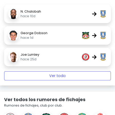
N. Chalobah
→
hace 10d
George Dobson
→
hace 1d
Joe Lumley
→
hace 25d
Ver todo
Ver todos los rumores de fichajes
Rumores de fichajes, club por club.