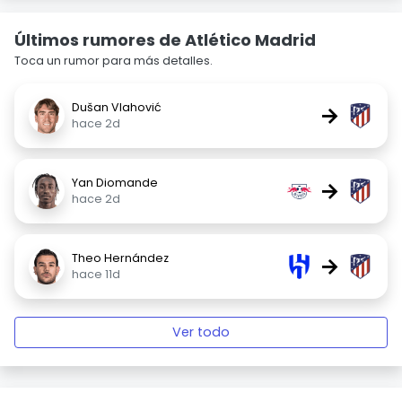
Últimos rumores de Atlético Madrid
Toca un rumor para más detalles.
Dušan Vlahović
→
hace 2d
Yan Diomande
→
hace 2d
Theo Hernández
→
hace 11d
Ver todo