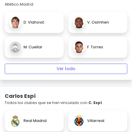
Atlético Madrid
D. Vlahović
V. Osimhen
M. Cuellar
F. Torres
Ver todo
Carlos Espí
Todos los clubes que se han vinculado con
C. Espí
.
Real Madrid
Villarreal