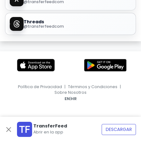
@transferfeedcom
Threads
@transferfeedcom
Política de Privacidad
|
Términos y Condiciones
|
Sobre Nosotros
|
EN
HR
TransferFeed
DESCARGAR
Abrir en la app