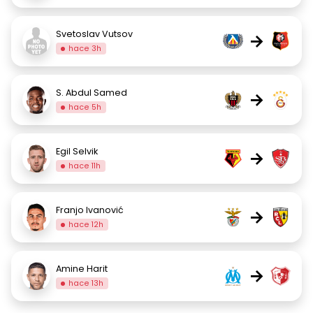
Svetoslav Vutsov
→
hace 3h
S. Abdul Samed
→
hace 5h
Egil Selvik
→
hace 11h
Franjo Ivanović
→
hace 12h
Amine Harit
→
hace 13h