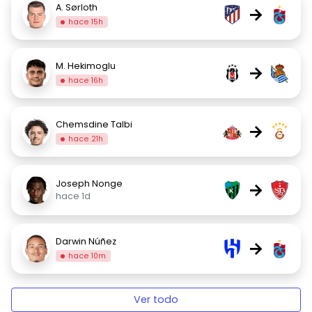
A. Sørloth
→
hace 15h
M. Hekimoglu
→
hace 16h
Chemsdine Talbi
→
hace 21h
Joseph Nonge
→
hace 1d
Darwin Núñez
→
hace 10m
Ver todo