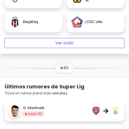
W.
Beşiktaş
LOSC Lille
Ver todo
MÁS
Últimos rumores de Super Lig
Toca un rumor para más detalles.
G. Martinelli
→
hace 3h