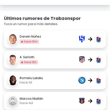
Últimos rumores de Trabzonspor
Toca un rumor para más detalles.
Darwin Núñez
→
hace 10m
A. Sørloth
→
hace 15h
Romelu Lukaku
→
hace 1d
Marcos Maitán
→
hace 4d