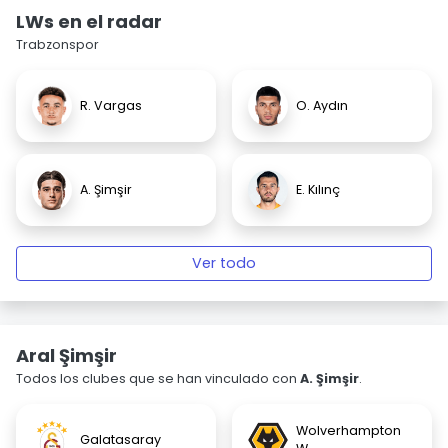
LWs en el radar
Trabzonspor
R. Vargas
O. Aydın
A. Şimşir
E. Kılınç
Ver todo
Aral Şimşir
Todos los clubes que se han vinculado con
A. Şimşir
.
Wolverhampton
Galatasaray