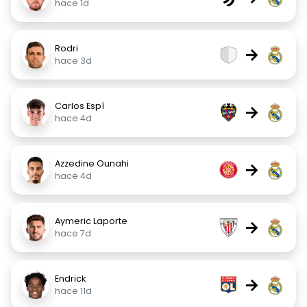
hace 1d
Rodri
→
hace 3d
Carlos Espí
→
hace 4d
Azzedine Ounahi
→
hace 4d
Aymeric Laporte
→
hace 7d
Endrick
→
hace 11d