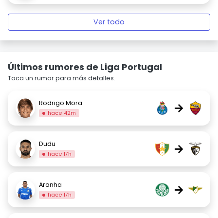
Ver todo
Últimos rumores de Liga Portugal
Toca un rumor para más detalles.
Rodrigo Mora
→
hace 42m
Dudu
→
hace 17h
Aranha
→
hace 17h