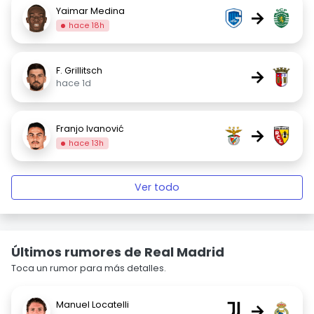
Yaimar Medina
→
hace 18h
F. Grillitsch
→
hace 1d
Franjo Ivanović
→
hace 13h
Ver todo
Últimos rumores de Real Madrid
Toca un rumor para más detalles.
Manuel Locatelli
→