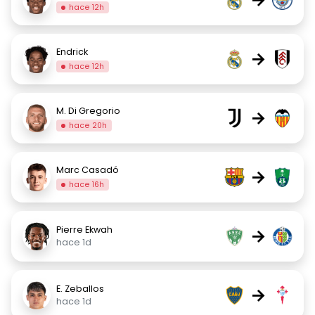
hace 12h
Endrick
→
hace 12h
M. Di Gregorio
→
hace 20h
Marc Casadó
→
hace 16h
Pierre Ekwah
→
hace 1d
E. Zeballos
→
hace 1d