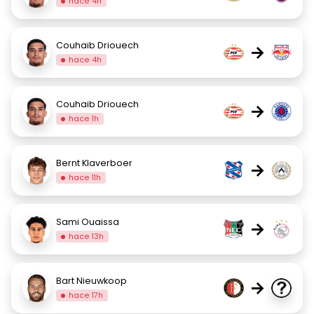
hace 4h
Couhaib Driouech
→
hace 4h
Couhaib Driouech
→
hace 1h
Bernt Klaverboer
→
hace 11h
Sami Ouaissa
→
hace 13h
Bart Nieuwkoop
→
hace 17h