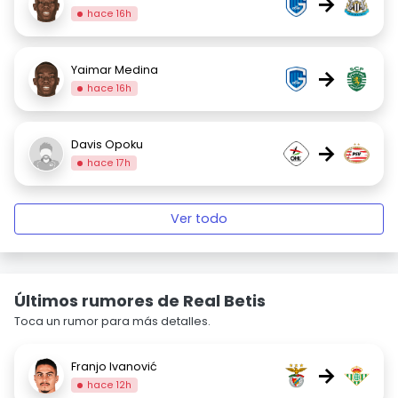
→
hace 16h
Yaimar Medina
→
hace 16h
Davis Opoku
→
hace 17h
Ver todo
Últimos rumores de Real Betis
Toca un rumor para más detalles.
Franjo Ivanović
→
hace 12h