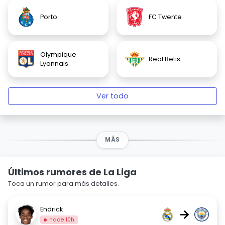
Porto
FC Twente
Olympique
Real Betis
Lyonnais
Ver todo
MÁS
Últimos rumores de La Liga
Toca un rumor para más detalles.
Endrick
→
hace 10h