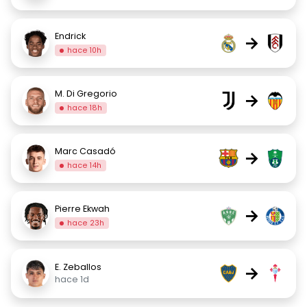
Endrick
→
hace 10h
M. Di Gregorio
→
hace 18h
Marc Casadó
→
hace 14h
Pierre Ekwah
→
hace 23h
E. Zeballos
→
hace 1d