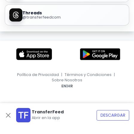
Threads
@transferfeedcom
Política de Privacidad
|
Términos y Condiciones
|
Sobre Nosotros
|
EN
HR
TransferFeed
DESCARGAR
Abrir en la app