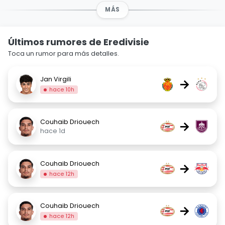
MÁS
Últimos rumores de Eredivisie
Toca un rumor para más detalles.
Jan Virgili
→
hace 10h
Couhaib Driouech
→
hace 1d
Couhaib Driouech
→
hace 12h
Couhaib Driouech
→
hace 12h