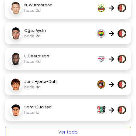
N. Wurmbrand
→
hace 2d
Oğuz Aydın
→
hace 2d
L. Geertruida
→
hace 4d
Jens Hjertø-Dahl
→
hace 11d
Sami Ouaissa
→
hace 1d
Ver todo