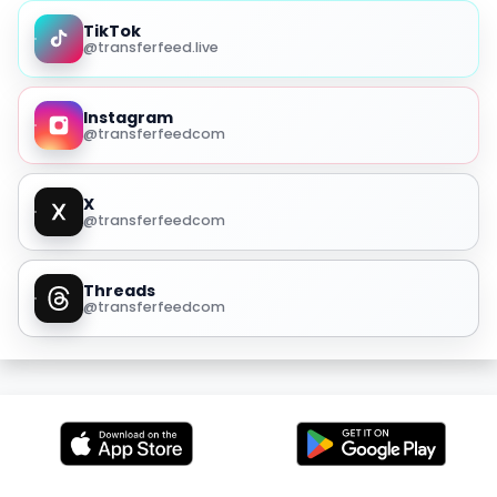
TikTok
@transferfeed.live
Instagram
@transferfeedcom
X
@transferfeedcom
Threads
@transferfeedcom