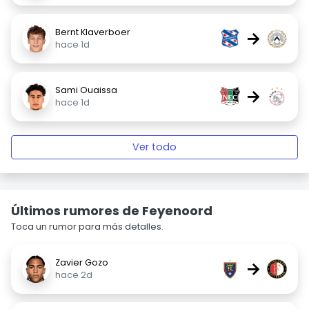
Bernt Klaverboer
→
hace 1d
Sami Ouaissa
→
hace 1d
Ver todo
Últimos rumores de Feyenoord
Toca un rumor para más detalles.
Zavier Gozo
→
hace 2d