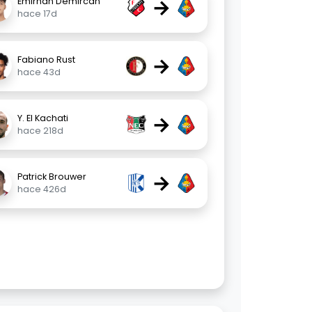
→
Emirhan Demircan
hace 17d
→
Fabiano Rust
hace 43d
→
Y. El Kachati
hace 218d
→
Patrick Brouwer
hace 426d