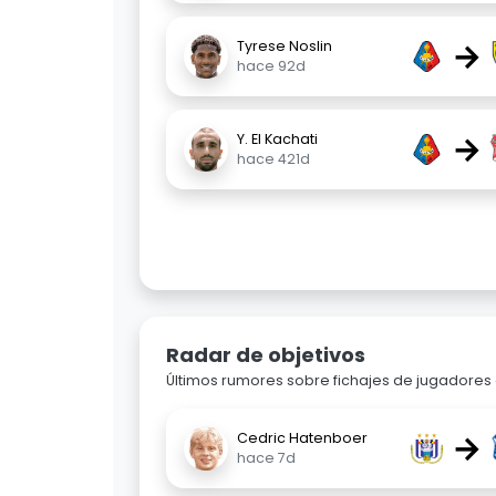
→
Tyrese Noslin
hace 92d
→
Y. El Kachati
hace 421d
Radar de objetivos
Últimos rumores sobre fichajes de jugadores o
→
Cedric Hatenboer
hace 7d