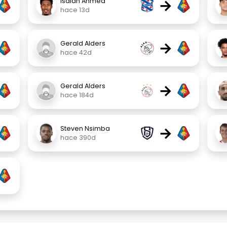
→
Isaiah Ahmed
hace 13d
→
Gerald Alders
hace 42d
→
Gerald Alders
hace 184d
→
Steven Nsimba
hace 390d