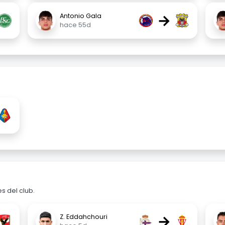
→
Antonio Gala
hace 55d
s del club.
→
Z. Eddahchouri