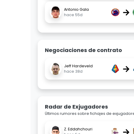
→
Antonio Gala
hace 55d
Negociaciones de contrato
→
Jeff Hardeveld
hace 38d
Radar de Exjugadores
Últimos rumores sobre fichajes de exjugadore
→
Z. Eddahchouri