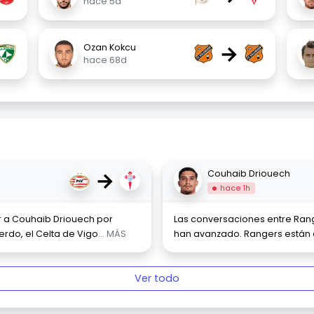
hace 5d
→
Ozan Kokcu
hace 68d
→
Couhaib Driouech
hace 1h
r a Couhaib Driouech por
Las conversaciones entre Ran
rdo, el Celta de Vigo
... MÁS
han avanzado. Rangers están a
Ver todo