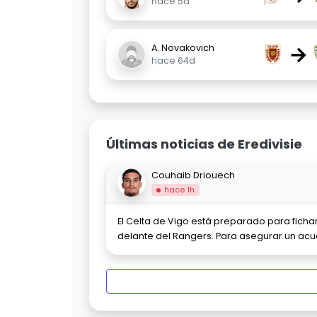
hace 5d
→
A. Novakovich
hace 64d
Últimas noticias de Eredivisie
Couhaib Driouech
hace 1h
El Celta de Vigo está preparado para ficha
delante del Rangers. Para asegurar un acue