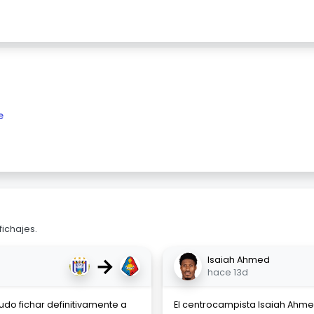
e
fichajes.
→
Isaiah Ahmed
hace 13d
do fichar definitivamente a
El centrocampista Isaiah Ahme