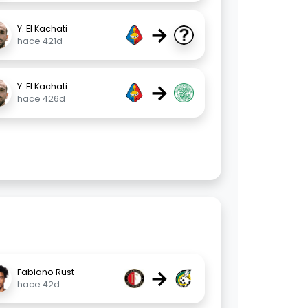
→
Y. El Kachati
hace 421d
→
Y. El Kachati
hace 426d
→
Fabiano Rust
hace 42d