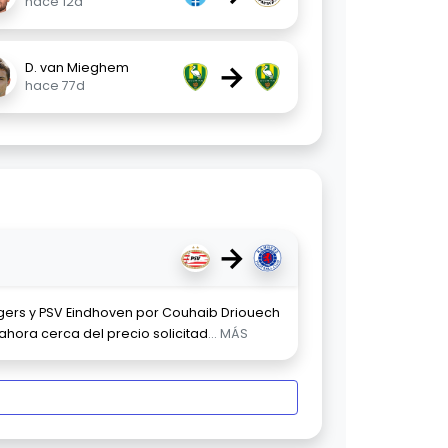
hace 12d
→
D. van Mieghem
hace 77d
→
gers y PSV Eindhoven por Couhaib Driouech
hora cerca del precio solicitad
... MÁS