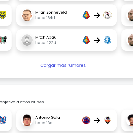
→
Milan Zonneveld
hace 184d
→
Mitch Apau
hace 422d
Cargar más rumores
bjetivo a otros clubes.
→
Antonio Gala
hace 13d