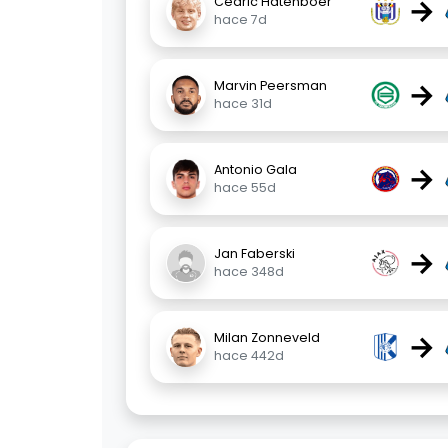
→
Cedric Hatenboer
hace 7d
→
Marvin Peersman
hace 31d
→
Antonio Gala
hace 55d
→
Jan Faberski
hace 348d
→
Milan Zonneveld
hace 442d