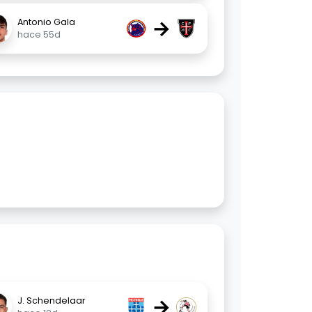
→
Antonio Gala
hace 55d
→
J. Schendelaar