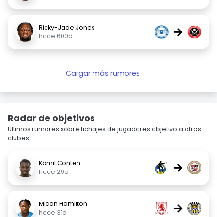
Ricky-Jade Jones
→
hace 600d
Cargar más rumores
Radar de objetivos
Últimos rumores sobre fichajes de jugadores objetivo a otros
clubes.
Kamil Conteh
→
hace 29d
Micah Hamilton
→
hace 31d