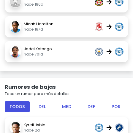
→
hace 186d
Micah Hamilton
→
hace 187d
Jadel Katongo
→
hace 701d
Rumores de bajas
Toca un rumor para más detalles.
TODOS
DEL
MED
DEF
POR
Kyrell Lisbie
→
hace 2d