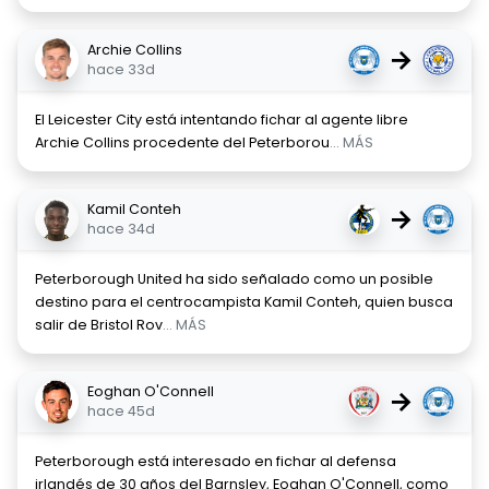
Archie Collins
→
hace 33d
El Leicester City está intentando fichar al agente libre
Archie Collins procedente del Peterborou
... MÁS
Kamil Conteh
→
hace 34d
Peterborough United ha sido señalado como un posible
destino para el centrocampista Kamil Conteh, quien busca
salir de Bristol Rov
... MÁS
Eoghan O'Connell
→
hace 45d
Peterborough está interesado en fichar al defensa
irlandés de 30 años del Barnsley, Eoghan O'Connell, como