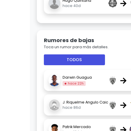
→
Hugo Quintana
hace 40d
Rumores de bajas
Toca un rumor para más detalles.
TODOS
→
Darwin Guagua
hace 22h
→
J. Riquelme Angulo Caiced
hace 86d
→
Patrik Mercado