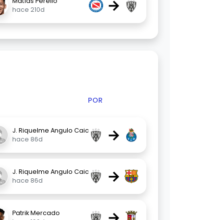
→
Matías Perello
hace 210d
POR
→
J. Riquelme Angulo Caiced
hace 86d
→
J. Riquelme Angulo Caiced
hace 86d
→
Patrik Mercado