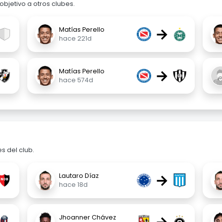
bjetivo a otros clubes.
→
Matías Perello
hace 221d
→
Matías Perello
hace 574d
s del club.
→
Lautaro Díaz
hace 18d
Jhoanner Chávez