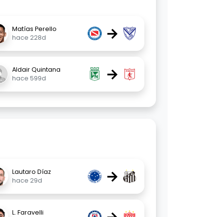
→
Matías Perello
hace 228d
→
Aldair Quintana
hace 599d
→
Lautaro Díaz
hace 29d
L. Faravelli