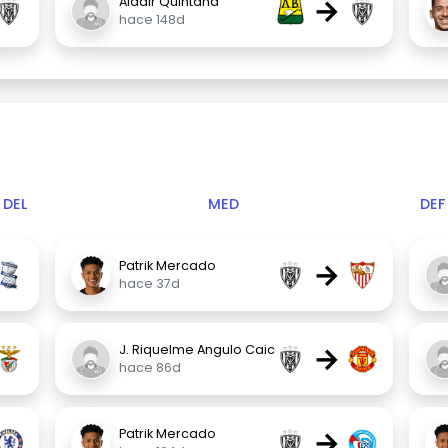
→
Aldair Quintana
hace 148d
DEL
MED
DEF
→
Patrik Mercado
hace 37d
→
J. Riquelme Angulo Caiced
hace 86d
→
Patrik Mercado