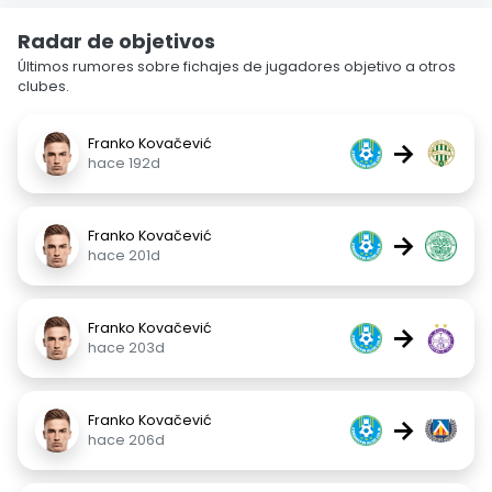
Radar de objetivos
Últimos rumores sobre fichajes de jugadores objetivo a otros
clubes.
Franko Kovačević
→
hace 192d
Franko Kovačević
→
hace 201d
Franko Kovačević
→
hace 203d
Franko Kovačević
→
hace 206d