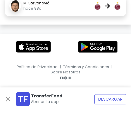
M. Stevanović
→
hace 98d
Política de Privacidad
|
Términos y Condiciones
|
Sobre Nosotros
|
EN
HR
TransferFeed
DESCARGAR
Abrir en la app