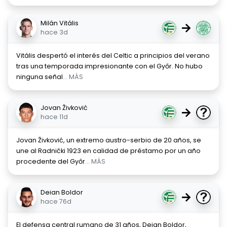
Milán Vitális
→
hace 3d
Vitális despertó el interés del Celtic a principios del verano
tras una temporada impresionante con el Győr. No hubo
ninguna señal
... MÁS
Jovan Živković
→
hace 11d
Jovan Živković, un extremo austro-serbio de 20 años, se
une al Radnički 1923 en calidad de préstamo por un año
procedente del Győr
... MÁS
Deian Boldor
→
hace 76d
El defensa central rumano de 31 años, Deian Boldor,