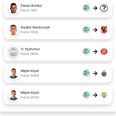
Deian Boldor
→
hace 76d
Nadhir Benbouali
→
hace 193d
O. Pyshchur
→
hace 198d
Miljan Krpić
→
hace 204d
Miljan Krpić
→
hace 204d