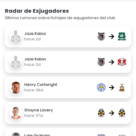
Radar de Exjugadores
Últimos rumores sobre fichajes de exjugadores del club.
Jaze Kabia
→
hace 2d
Jaze Kabia
→
hace 2d
Henry Cartwright
→
hace 36d
Shayne Lavery
→
hace 37d
Luke Graham