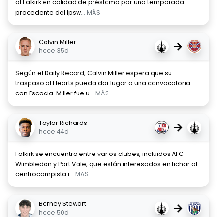
al Falkirk en calidad de préstamo por una temporada
procedente del Ipsw
... MÁS
Calvin Miller
→
hace 35d
Según el Daily Record, Calvin Miller espera que su
traspaso al Hearts pueda dar lugar a una convocatoria
con Escocia. Miller fue u
... MÁS
Taylor Richards
→
hace 44d
Falkirk se encuentra entre varios clubes, incluidos AFC
Wimbledon y Port Vale, que están interesados en fichar al
centrocampista i
... MÁS
Barney Stewart
→
hace 50d