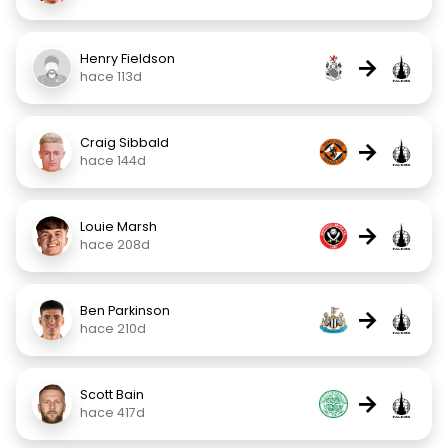
Henry Fieldson
→
hace 113d
Craig Sibbald
→
hace 144d
Louie Marsh
→
hace 208d
Ben Parkinson
→
hace 210d
Scott Bain
→
hace 417d