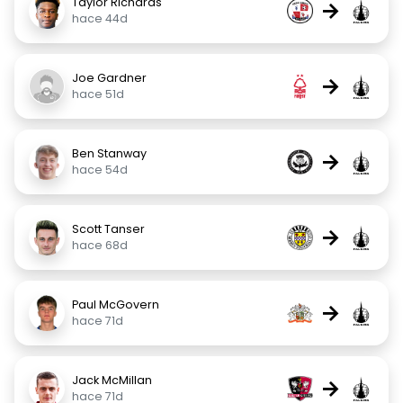
Taylor Richards
→
hace 44d
Joe Gardner
→
hace 51d
Ben Stanway
→
hace 54d
Scott Tanser
→
hace 68d
Paul McGovern
→
hace 71d
Jack McMillan
→
hace 71d