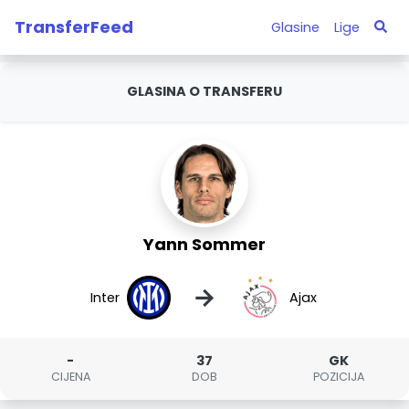
TransferFeed
Glasine
Lige
GLASINA O TRANSFERU
Yann Sommer
→
Inter
Ajax
-
37
GK
CIJENA
DOB
POZICIJA