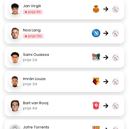
Jan Virgili
→
prije 6h
Noa Lang
→
prije 12h
Sami Ouaissa
→
prije 2d
Imrân Louza
→
prije 3d
Bart van Rooij
→
prije 4d
Jofre Torrents