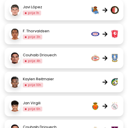
Javi López
→
prije 1h
F. Thorvaldsen
→
prije 3h
Couhaib Driouech
→
prije 4h
Kaylen Reitmaier
→
prije 10h
Jan Virgili
→
prije 6h
Couhaib Driouech