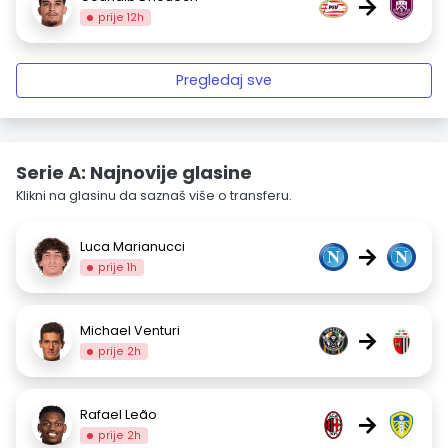
→
prije 12h
Pregledaj sve
Serie A: Najnovije glasine
Klikni na glasinu da saznaš više o transferu.
Luca Marianucci
→
prije 1h
Michael Venturi
→
prije 2h
Rafael Leão
→
prije 2h