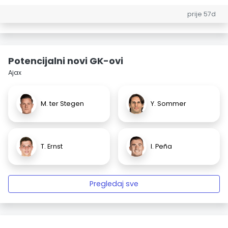
prije 57d
Potencijalni novi GK-ovi
Ajax
M. ter Stegen
Y. Sommer
T. Ernst
I. Peña
Pregledaj sve