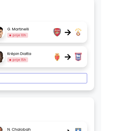
→
G. Martinelli
prije 10h
→
Krépin Diatta
prije 15h
N. Chalobah