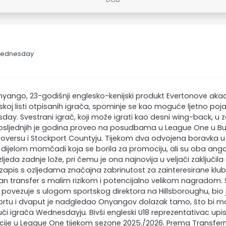
 Wednesday
nyango, 23-godišnji englesko-kenijski produkt Evertonove akad
skoj listi otpisanih igrača, spominje se kao moguće ljetno poj
ay. Svestrani igrač, koji može igrati kao desni wing-back, u za
osljednjih je godina proveo na posudbama u League One u Bur
oversu i Stockport Countyju. Tijekom dva odvojena boravka u
dijelom momčadi koja se borila za promociju, ali su oba ang
ljeda zadnje lože, pri čemu je ona najnovija u veljači zaključila
zapis s ozljedama značajna zabrinutost za zainteresirane klub
n transfer s malim rizikom i potencijalno velikom nagradom. 
povezuje s ulogom sportskog direktora na Hillsboroughu, bio
ortu i dvaput je nadgledao Onyangov dolazak tamo, što bi m
či igrača Wednesdayju. Bivši engleski U18 reprezentativac upis
cije u League One tijekom sezone 2025./2026. Prema Transfer