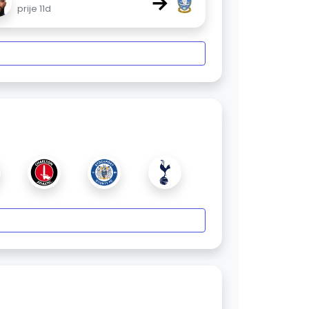
→
prije 11d