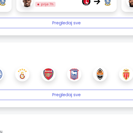
→
prije 7h
Pregledaj sve
Pregledaj sve
u.