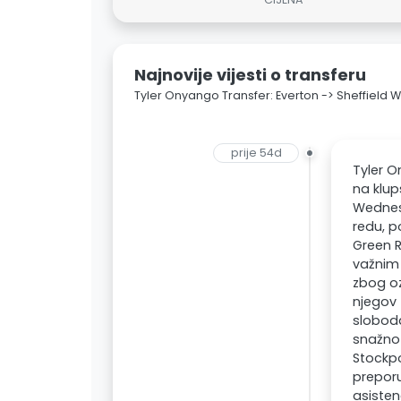
Najnovije vijesti o transferu
Tyler Onyango Transfer: Everton -> Sheffield
prije 54d
Tyler O
na klup
Wednesd
redu, p
Green R
važnim 
zbog oz
njegov 
sloboda
snažno 
Stockp
preporu
asisten