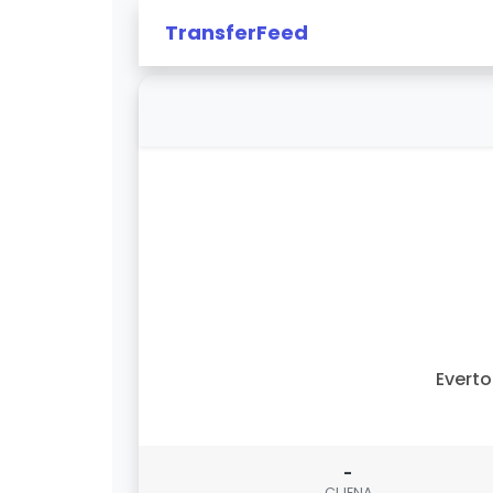
TransferFeed
Evert
-
CIJENA