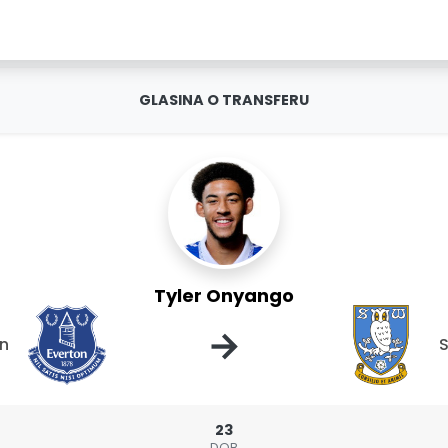
GLASINA O TRANSFERU
Tyler Onyango
→
on
S
23
DOB