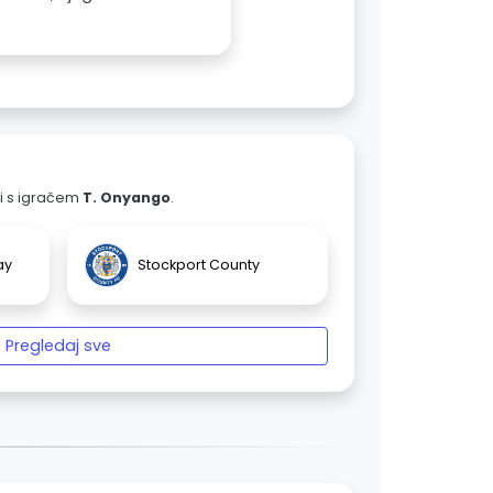
ali s igračem
T. Onyango
.
ay
Stockport County
Pregledaj sve