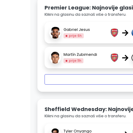
Premier League: Najnovije glas
Klikni na glasinu da saznaš više o transferu.
→
Gabriel Jesus
prije 6h
→
Martín Zubimendi
prije 11h
Sheffield Wednesday: Najnovije
Klikni na glasinu da saznaš više o transferu.
Tyler Onyango