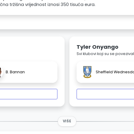
čna tržišna vrijednost iznosi 350 tisuća eura.
Tyler Onyango
Svi klubovi koji su se poveziv
B. Bannan
Sheffield Wednesd
VIŠE