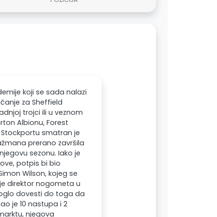
emije koji se sada nalazi
ačanje za Sheffield
dnjoj trojci ili u veznom
ton Albionu, Forest
 Stockportu smatran je
ažmana prerano završila
 njegovu sezonu. Iako je
ove, potpis bi bio
Simon Wilson, kojeg se
 je direktor nogometa u
oglo dovesti do toga da
ao je 10 nastupa i 2
marktu, njegova