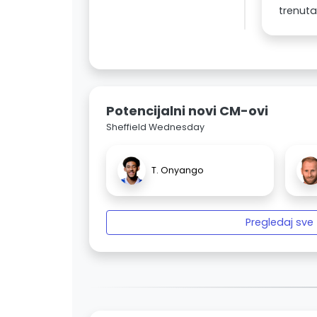
trenuta
Potencijalni novi CM-ovi
Sheffield Wednesday
T. Onyango
Pregledaj sve