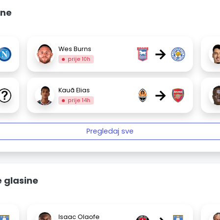
ine
→
Wes Burns
prije 10h
→
Kauã Elias
prije 14h
Pregledaj sve
 glasine
Isaac Olaofe