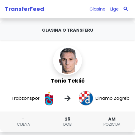
TransferFeed
Glasine
Lige
GLASINA O TRANSFERU
Tonio Teklić
→
Trabzonspor
Dinamo Zagreb
-
26
AM
CIJENA
DOB
POZICIJA