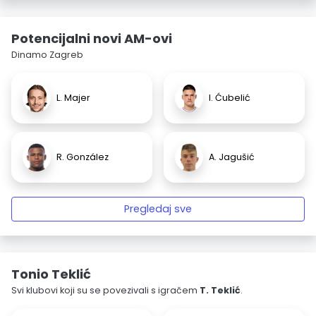
Potencijalni novi AM-ovi
Dinamo Zagreb
L. Majer
I. Ćubelić
R. González
A. Jagušić
Pregledaj sve
Tonio Teklić
Svi klubovi koji su se povezivali s igračem
T. Teklić
.