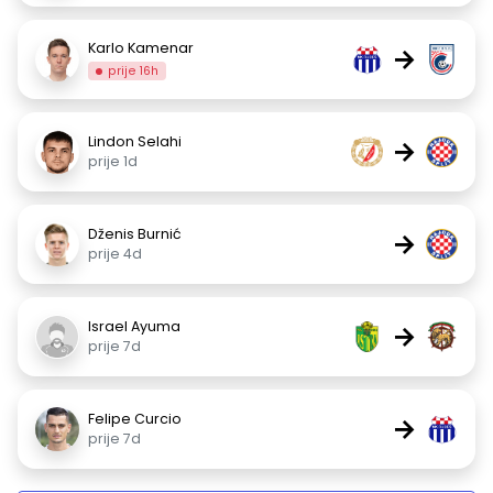
Karlo Kamenar
→
prije 16h
Lindon Selahi
→
prije 1d
Dženis Burnić
→
prije 4d
Israel Ayuma
→
prije 7d
Felipe Curcio
→
prije 7d