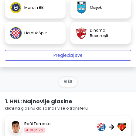
Mardin BB
Osijek
Dinamo
Hajduk Split
Bucureşti
Pregledaj sve
VIŠE
1. HNL: Najnovije glasine
Klikni na glasinu da saznaš više o transferu.
Raúl Torrente
→
prije 2h