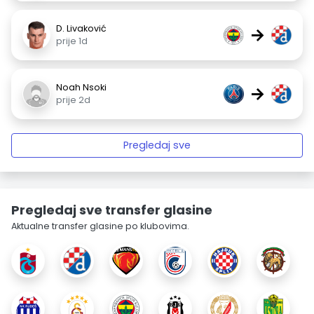
D. Livaković
→
prije 1d
Noah Nsoki
→
prije 2d
Pregledaj sve
Pregledaj sve transfer glasine
Aktualne transfer glasine po klubovima.