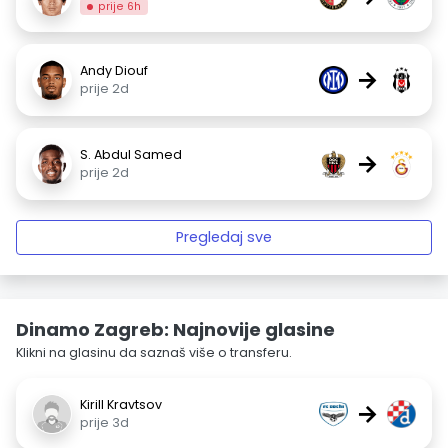
prije 6h
Andy Diouf
→
prije 2d
S. Abdul Samed
→
prije 2d
Pregledaj sve
Dinamo Zagreb: Najnovije glasine
Klikni na glasinu da saznaš više o transferu.
Kirill Kravtsov
→
prije 3d