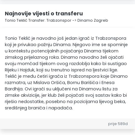
Najnovije vijesti o transferu
Tonio Teklić Transfer: Trabzonspor -> Dinamo Zagreb
Tonio Teklić je navodno još jedan igrač iz Trabzonspora
koji je privukao pažnju Dinama. Njegovo ime se spominje
u kontekstu potencijalnih pojačanja Dinama tijekom
zimskog prijelaznog roka. Dinamo navodno želi ojačati
svoju momčad tijekom ovog razdoblja kako bi sustigao
Rijeku i Hajduk, koji su trenutno ispred na ljestvici lige.
Teklić je među četiri igrača iz Trabzonspora koje Dinamo
razmatra, uz Mislava Oršića, Bornu Barišića i Enesa
Bardhija. Ovi igrači su uključeni na Dinamovu listu za
zimske akvizicije, jer klub želi pojačati svoj sastav kako bi
riješio nedostatke, posebno na pozicijama lijevog beka,
središnjeg braniča i napadača.
prije 589d