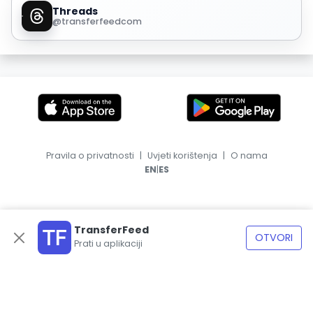
Threads
@transferfeedcom
Pravila o privatnosti
|
Uvjeti korištenja
|
O nama
|
EN
ES
TransferFeed
OTVORI
Prati u aplikaciji