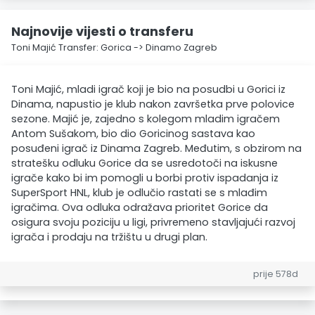
Najnovije vijesti o transferu
Toni Majić Transfer: Gorica -> Dinamo Zagreb
Toni Majić, mladi igrač koji je bio na posudbi u Gorici iz
Dinama, napustio je klub nakon završetka prve polovice
sezone. Majić je, zajedno s kolegom mladim igračem
Antom Sušakom, bio dio Goricinog sastava kao
posuđeni igrač iz Dinama Zagreb. Međutim, s obzirom na
stratešku odluku Gorice da se usredotoči na iskusne
igrače kako bi im pomogli u borbi protiv ispadanja iz
SuperSport HNL, klub je odlučio rastati se s mlađim
igračima. Ova odluka odražava prioritet Gorice da
osigura svoju poziciju u ligi, privremeno stavljajući razvoj
igrača i prodaju na tržištu u drugi plan.
prije 578d