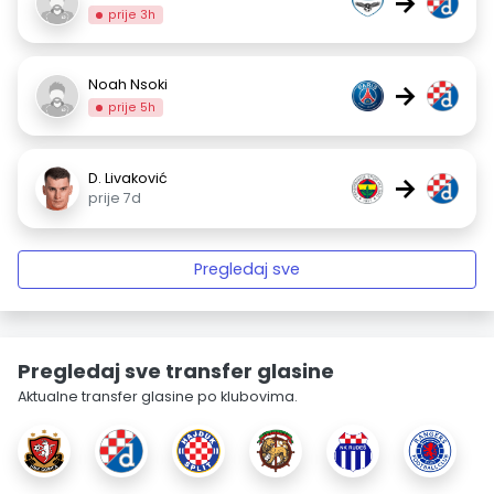
→
prije 3h
Noah Nsoki
→
prije 5h
D. Livaković
→
prije 7d
Pregledaj sve
Pregledaj sve transfer glasine
Aktualne transfer glasine po klubovima.