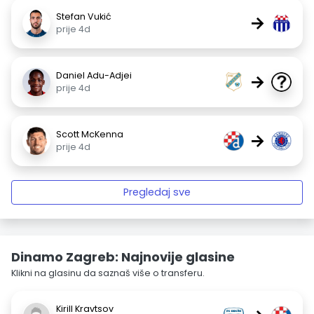
Stefan Vukić
→
prije 4d
Daniel Adu-Adjei
→
prije 4d
Scott McKenna
→
prije 4d
Pregledaj sve
Dinamo Zagreb: Najnovije glasine
Klikni na glasinu da saznaš više o transferu.
Kirill Kravtsov