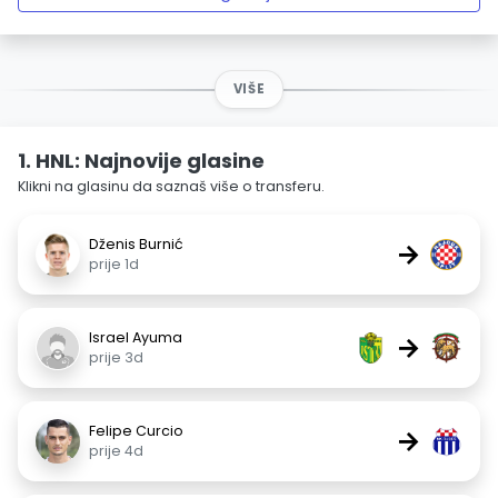
VIŠE
1. HNL: Najnovije glasine
Klikni na glasinu da saznaš više o transferu.
Dženis Burnić
→
prije 1d
Israel Ayuma
→
prije 3d
Felipe Curcio
→
prije 4d