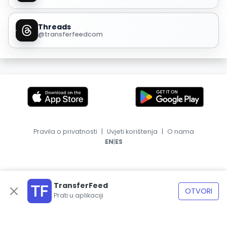
Threads
@transferfeedcom
Pravila o privatnosti
|
Uvjeti korištenja
|
O nama
|
EN
ES
TransferFeed
OTVORI
Prati u aplikaciji