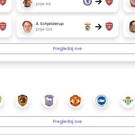
→
prije 4d
→
A. Schjelderup
prije 12d
Pregledaj sve
Pregledaj sve