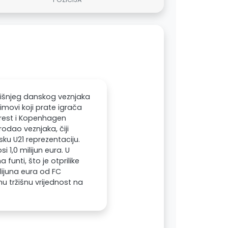
odišnjeg danskog veznjaka
imovi koji prate igrača
Forest i Kopenhagen
odao veznjaka, čiji
ku U21 reprezentaciju.
 1,0 milijun eura. U
 funti, što je otprilike
lijuna eura od FC
 tržišnu vrijednost na