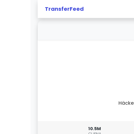
TransferFeed
Häcke
10.5M
CIJENA