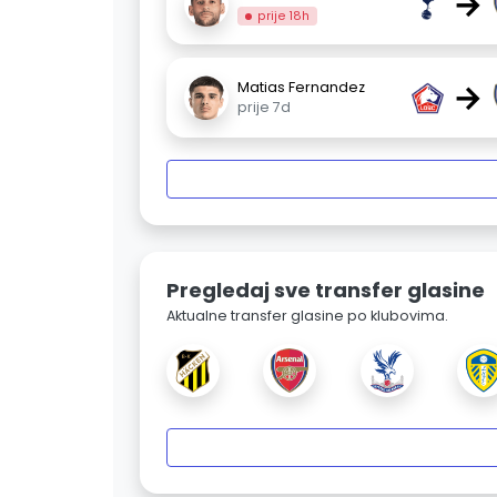
→
prije 18h
→
Matias Fernandez
prije 7d
Pregledaj sve transfer glasine
Aktualne transfer glasine po klubovima.