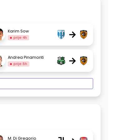
→
Karim Sow
prije 4h
→
Andrea Pinamonti
prije 8h
M. Di Gregorio