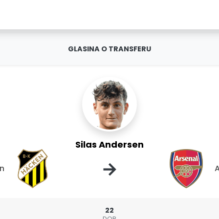
GLASINA O TRANSFERU
Silas Andersen
→
n
A
22
DOB