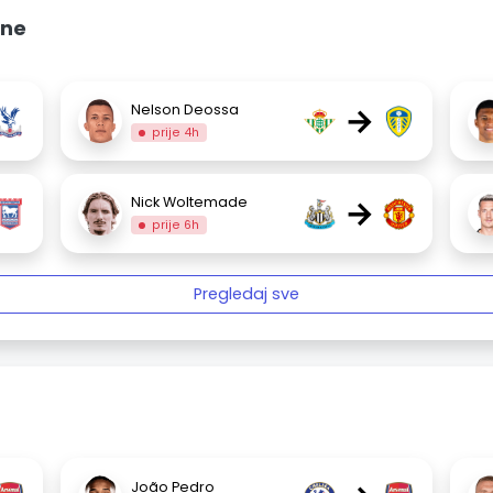
ine
→
Nelson Deossa
prije 4h
→
Nick Woltemade
prije 6h
Pregledaj sve
João Pedro