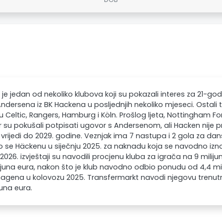
 je jedan od nekoliko klubova koji su pokazali interes za 21-g
Andersena iz BK Hackena u posljednjih nekoliko mjeseci. Ostali t
ju Celtic, Rangers, Hamburg i Köln. Prošlog ljeta, Nottingham 
 su pokušali potpisati ugovor s Andersenom, ali Hacken nije pr
vrijedi do 2029. godine. Veznjak ima 7 nastupa i 2 gola za dans
io se Häckenu u siječnju 2025. za naknadu koja se navodno iznosi
2026. izvještaji su navodili procjenu kluba za igrača na 9 milijuna
lijuna eura, nakon što je klub navodno odbio ponudu od 4,4 mi
gena u kolovozu 2025. Transfermarkt navodi njegovu trenutnu
juna eura.