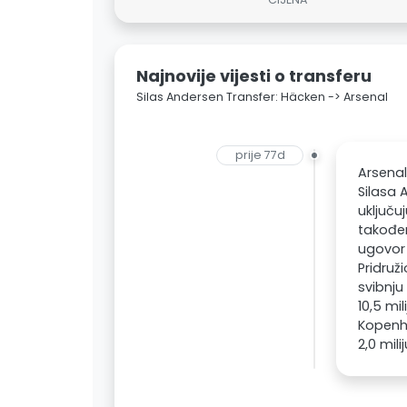
Najnovije vijesti o transferu
Silas Andersen Transfer: Häcken -> Arsenal
prije 77d
Arsenal
Silasa 
uključu
također
ugovor 
Pridruž
svibnju 
10,5 mi
Kopenha
2,0 mili