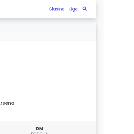
Glasine
Lige
rsenal
DM
POZICIJA