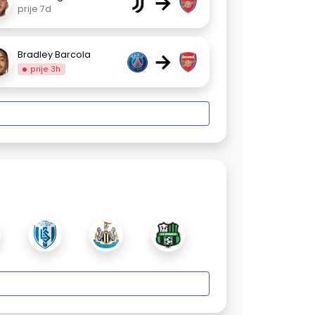
→
prije 7d
→
Bradley Barcola
prije 3h