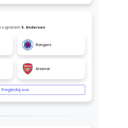
ali s igračem
S. Andersen
.
Rangers
Arsenal
Pregledaj sve